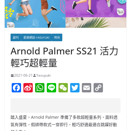
副刊
星級網誌-YASUYUKI
時尚
Arnold Palmer SS21 活力
輕巧超輕量
2021-06-21
Yasuyuki
F
Si
W
Li
W
T
E
C
a
n
h
n
e
w
m
o
c
a
at
e
C
itt
ai
p
e
W
s
h
er
l
y
踏入盛夏，Arnold Palmer 準備了多款超輕量系列，面料透
b
ei
A
at
Li
氣有彈性，假綁帶款式一穿即行，輕巧舒適最適合跳躍好動