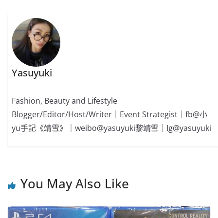
k
Yasuyuki
Fashion, Beauty and Lifestyle
Blogger/Editor/Host/Writer｜Event Strategist｜fb@小
yu手記《靖雪》｜weibo@yasuyuki黎靖雪｜Ig@yasuyuki
You May Also Like