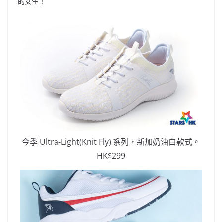
o
b
p
n
的女生！
o
o
p
k
k
今季 Ultra-Light(Knit Fly) 系列，新加奶油白款式。
HK$299