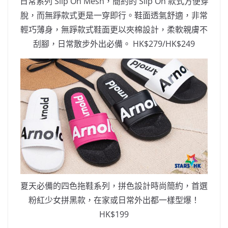
日常系列 Slip On Mesh，簡約的 Slip On 款式方便穿
脫，而無踭款式更是一穿即行。鞋面透氣舒適，非常
輕巧薄身，無踭款式鞋面更以夾棉設計，柔軟親膚不
刮腳，日常散步外出必備。 HK$279/HK$249
夏天必備的四色拖鞋系列，拼色設計時尚簡約，首選
粉紅少女拼黑款，在家或日常外出都一樣型爆！
HK$199