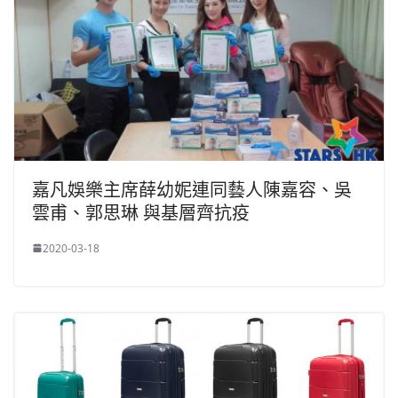
嘉凡娛樂主席薛幼妮連同藝人陳嘉容、吳
雲甫、郭思琳 與基層齊抗疫
2020-03-18