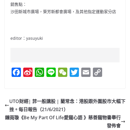
銷售點：
沙田新城市廣場，葵芳新都會廣場，及其他指定運動家分店
editor：yasuyuki
F
Si
W
Li
W
T
E
C
a
n
h
n
e
w
m
o
c
a
at
e
C
itt
ai
p
e
W
s
h
er
l
y
UTO財經| 菲一般講股 | 藺常念：港股跟外圍股市大幅下
b
ei
A
at
Li
挫。每日報告（21/6/2021）
o
b
p
n
鐘雨璇《Be My Part Of Life愛寵心語 》慈善寵物書舉行
o
o
p
k
發佈會