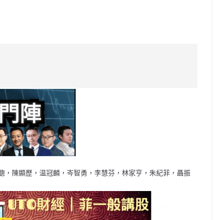
C
o
p
y
Li
n
k
聰，陳顯歷，温冠麟，岑智勇，李慧芬，林家亨，朱紀菲，聶振