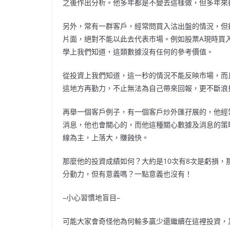
之後作出分析。他多年都是不變去這樣做，但多年來
另外，常有一群客戶，經常問買入沽出盤的情況，但
片面，絕對不能以此去代表市場。例如股票A現時買入對沽
學上我們知道，這類數據沒有任何的參考價值。
從投資上我們知道，這一秒的情況不能反映市場，而
這地方再勤力，不止無法為自己帶來回報，更不斷浪
再舉一個客戶例子，有一個客戶炒外匯孖展的，他經
消息，他也會關心的，而他這種關心數據及消息的策
線為主，上落大，賺蝕快。
那麼他的投資成績如何？大約是10次有8次是虧損
分勤力，但有意義嗎？一點意義也沒有！
–小心習慣地盲目–
可能大家會奇怪他為何輸多贏少還繼續在這裡投資，