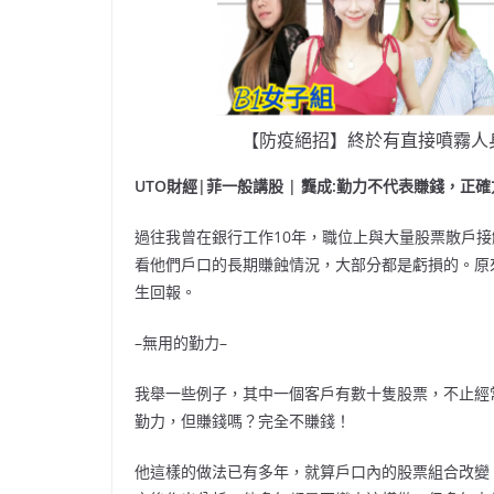
【防疫絕招】終於有直接噴霧人
UTO財經|菲一般講股 | 龔成:勤力不代表賺錢，正
過往我曾在銀行工作10年，職位上與大量股票散戶
看他們戶口的長期賺蝕情況，大部分都是虧損的。原
生回報。
–無用的勤力–
我舉一些例子，其中一個客戶有數十隻股票，不止經
勤力，但賺錢嗎？完全不賺錢！
他這樣的做法已有多年，就算戶口內的股票組合改變