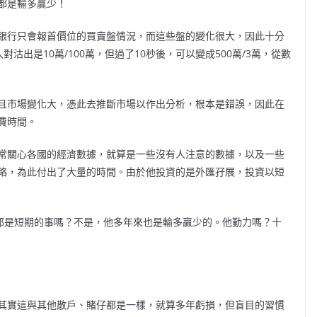
都是輸多贏少！
銀行只會報首價位的買賣盤情況，而這些盤的變化很大，因此十分
出是10萬/100萬，但過了10秒後，可以變成500萬/3萬，從數
且市場變化大，憑此去推斷市場以作出分析，根本是錯誤，因此在
費時間。
常關心各國的經濟數據，就算是一些沒有人注意的數據，以及一些
略，為此付出了大量的時間。由於他投資的是外匯孖展，投資以短
，那是短期的事嗎？不是，他多年來也是輸多贏少的。他勤力嗎？十
其實這與其他散戶、賭仔都是一樣，就算多年虧損，但盲目的習慣