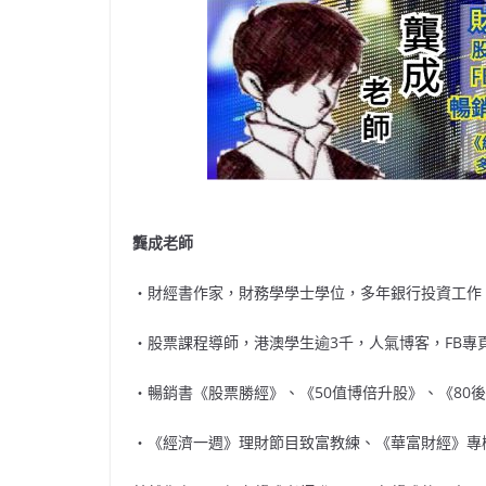
龔成老師
‧財經書作家，財務學學士學位，多年銀行投資工作
‧股票課程導師，港澳學生逾3千，人氣博客，FB專頁超
‧暢銷書《股票勝經》、《50值博倍升股》、《80
‧《經濟一週》理財節目致富教練、《華富財經》專