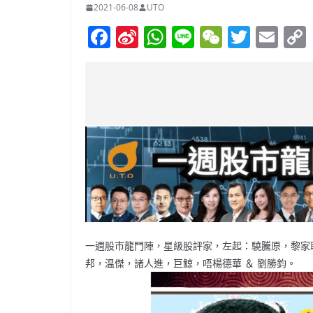
2021-06-08
UTO
F
Si
W
Li
W
T
E
a
n
h
n
e
w
m
c
a
at
e
C
itt
ai
e
W
s
h
er
l
b
ei
A
at
o
b
p
o
o
p
k
一週股市龍門陣，星級股評家，左起：驍騰原，黎家
邦，温傑，諸人進，巨鯨，唔楊德華 ＆ 劉勝鈞。