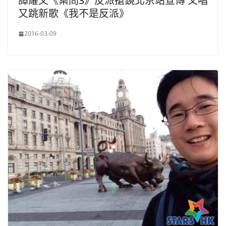
譚耀文《葉問3》反派搶鏡北京站宣傳 又唱
又跳新歌《我不是反派》
2016-03-09