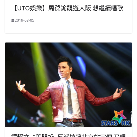
【UTO娛樂】周葆諭靚遊大阪 想繼續唱歌
2019-03-05