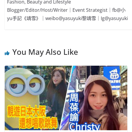
Fashion, Beauty and Lifestyle
Blogger/Editor/Host/Writer｜Event Strategist｜fb@小
yu手記《靖雪》｜weibo@yasuyuki黎靖雪｜Ig@yasuyuki
You May Also Like