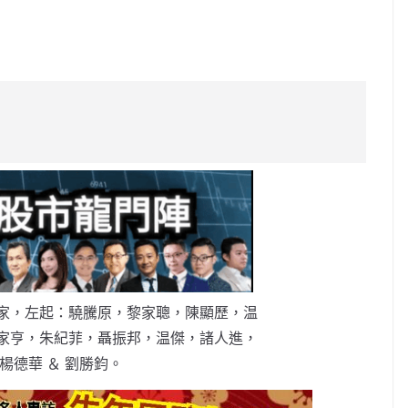
C
o
p
y
Li
n
k
家，左起：驍騰原，黎家聰，陳顯歷，温
家亨，朱紀菲，聶振邦，温傑，諸人進，
楊德華 ＆ 劉勝鈞。