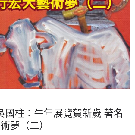
| 吳國柱：牛年展覽賀新歲 著名
藝術夢（二）