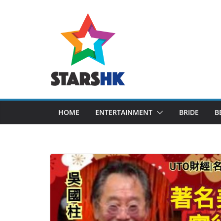
Skip
to
content
HOME
ENTERTAINMENT
BRIDE
B