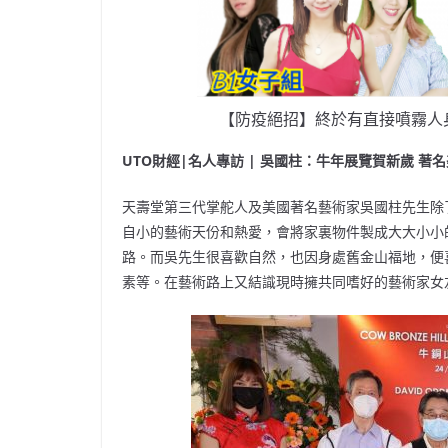
【防疫絕招】終於有直接噴霧人
UTO財經|名人專訪 |
吳國柱
：牛年展覽賀新歲
著名
天壽堂第三代掌舵人及美國著名藝術家吳國柱先生除
自小的藝術天份和熱愛，會將家裏物件製成大大小小
路。而吳先生很喜歡自然，也因身處舊金山福地，便
素等。在藝術路上又結識現時擁共同嗜好的藝術家女