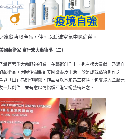
身體殺菌嘅產品，仲可以殺滅空氣中嘅病菌。
美國
藝術家
實行宏大
藝術
夢
（二）
了掌管著重大命脈的祖業，在藝術創作上，也有很大貢獻，乃源自
的藝術品。因屋企關係到美國讀書及生活，於是成就藝術創作之
喜以「山」為創作靈感，作品常以木頭為主材料，也會混入金屬元
友一起創作，並有意以情侶檔回港宣揚藝術理念。