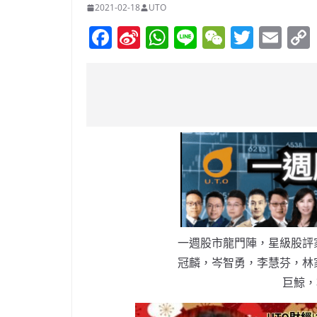
2021-02-18
UTO
F
Si
W
Li
W
T
E
a
n
h
n
e
w
m
c
a
at
e
C
itt
ai
e
W
s
h
er
l
b
ei
A
at
o
b
p
o
o
p
k
一週股市龍門陣，星級股評
冠麟，岑智勇，李慧芬，林
巨鯨，