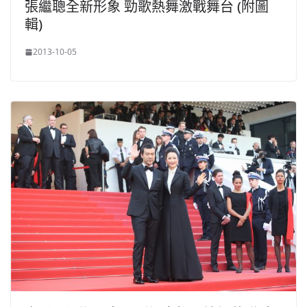
張繼聰全新形象 勁歌熱舞激戰舞台 (附圖
輯)
2013-10-05