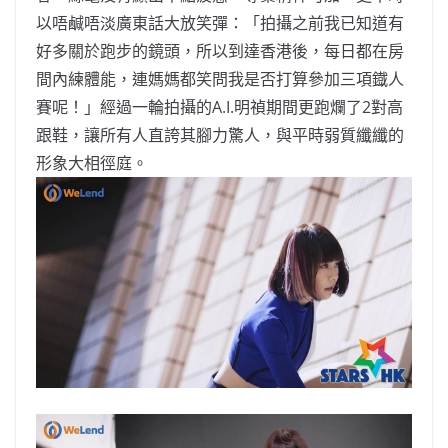
以唔鹹唔淡廣東話大放笑彈：「拍攝之前我已知道有
好多關於跑步的鏡頭，所以到達香港後，每日都在房
間內練體能，連媽媽都笑問我是否打算參加三項鐡人
賽呢！」經過一輪拍攝的A.I.明禎期間更跑爛了2對高
跟鞋，讓所有人直誇其腳力驚人，與平時弱質纖纖的
形象大相徑庭。