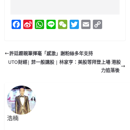
F
Si
W
Li
W
T
E
C
a
n
h
n
e
w
m
o
c
a
at
e
C
itt
ai
p
e
W
s
h
er
l
y
許廷鏗親筆揮毫「感激」謝粉絲多年支持
b
ei
A
at
Li
UTO財經| 菲一般講股 | 林家亨：美股等拜登上場 港股
o
b
p
n
力追落後
o
o
p
k
k
浩楠