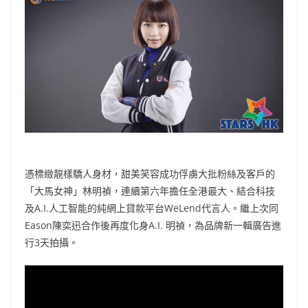
b
ei
A
at
Li
o
b
p
n
o
o
p
k
k
憑標緻靚樣驕人身材，甜美笑容成功俘虜大批粉絲及客戶的
「大馬女神」林明禎，連續第六年擔任全港最大、結合科技
及A.I.人工智能的純網上貸款平台WeLend代言人。繼上次同
Eason陳奕迅合作後再度化身A.I. 明禎，為品牌新一輯廣告進
行3天拍攝。