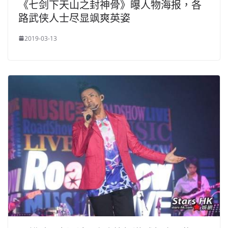
《七剑下天山之封神骨》曝人物海报，各
路武侠人士尽显飒爽英姿
2019-03-13