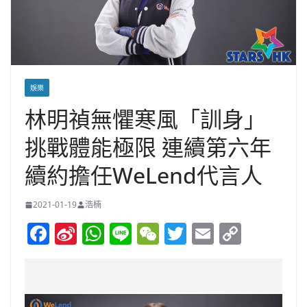
娛樂
林明禎無懼寒風「訓身」
挑戰體能極限 連續第六年
續約擔任WeLend代言人
2021-01-19
浩楠
F
Si
W
Li
W
T
E
C
a
n
h
n
e
w
m
o
c
a
at
e
C
itt
ai
p
e
W
s
h
er
l
y