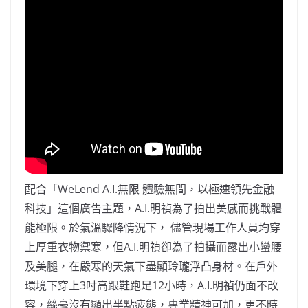
配合「WeLend A.I.無限 體驗無間，以極速領先金融
科技」這個廣告主題，A.I.明禎為了拍出美感而挑戰體
能極限。於氣溫驟降情況下， 儘管現場工作人員均穿
上厚重衣物禦寒，但A.I.明禎卻為了拍攝而露出小蠻腰
及美腿，在嚴寒的天氣下盡顯玲瓏浮凸身材。在戶外
環境下穿上3吋高跟鞋跑足12小時，A.I.明禎仍面不改
容，絲毫沒有顯出半點疲態，專業精神可加，更不時