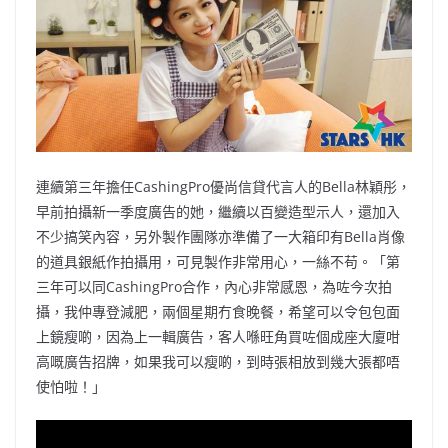
o
b
p
n
o
o
p
k
k
連續第三年擔任CashingPro優尚信貸代言人的Bella林穎彤，
早前拍攝新一季度廣告的她，繼續以百變造型示人，還加入
不少搞笑內容，另外製作團隊亦準備了一大箱印有Bella肖像
的道具銀紙作拍攝用，可見製作非常用心，一絲不苟。「第
三年可以同CashingPro合作，內心非常感恩，為咗今次拍
攝，我仲專登減肥，兩個星期冇食晚餐，希望可以令包包面
上鏡瘦啲，因為上一輯廣告，客人喺旺角買咗個成座大廈咁
高嘅廣告招牌，如果我可以瘦啲，到時張相放到幾大張都唔
使怕啦！」