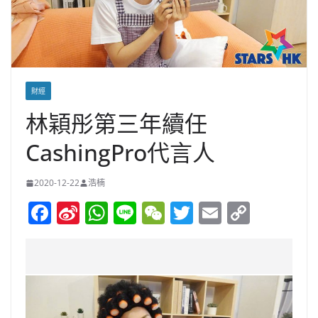
財經
林穎彤第三年續任
CashingPro代言人
2020-12-22
浩楠
F
Si
W
Li
W
T
E
C
a
n
h
n
e
w
m
o
c
a
at
e
C
itt
ai
p
e
W
s
h
er
l
y
b
ei
A
at
Li