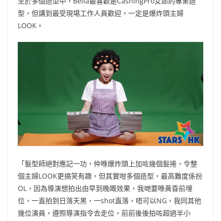
至於多個造型中，Bella最喜歡是CashingPro女郎的專業造
型，但講到最受現場工作人員歡迎，一定是爆炸頭主婦
LOOK。
「髮型師絕對應記一功，仲喺爆炸頭上加咗幾個髮捲，令整
個主婦LOOK更搞笑有趣，但其實咁多個造型，最高難度係扮
OL，因為導演想拍出由早到晚嘅效果，我哋要喺黃昏前埋
位，一直拍到日落天黑，一shot直落，唔可以NG，我同其他
幾位演員，遵照導演指令去走位，前前後後拍咗超過半小