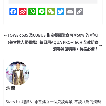
F
Si
W
Li
W
T
E
C
a
n
h
n
e
w
m
o
c
a
at
e
C
itt
ai
p
e
W
s
h
er
l
y
TOWER 535 及CUBUS 指定餐廳堂食可享50% 的 折扣
b
ei
A
at
Li
（美容達人楊佩佩）每日用AQUA PRO+TECH 全效防疫
o
b
p
n
消毒滅菌噴霧，抗疫必備！
o
o
p
k
k
浩楠
Stars-hk 創辦人, 希望建立一個只談專業, 不談八卦的娛樂