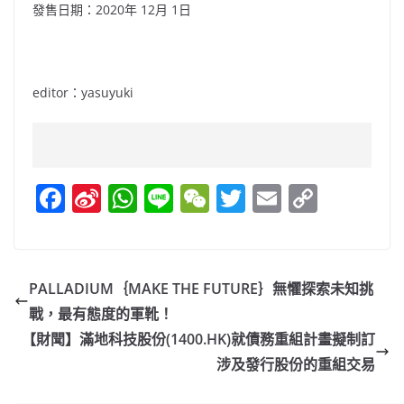
發售日期：2020年 12月 1日
editor：yasuyuki
F
Si
W
Li
W
T
E
C
a
n
h
n
e
w
m
o
c
a
at
e
C
itt
ai
p
e
W
s
h
er
l
y
PALLADIUM｛MAKE THE FUTURE｝無懼探索未知挑
b
ei
A
at
Li
戰，最有態度的軍靴！
o
b
p
n
【財聞】滿地科技股份(1400.HK)就債務重組計畫擬制訂
o
o
p
k
涉及發行股份的重組交易
k