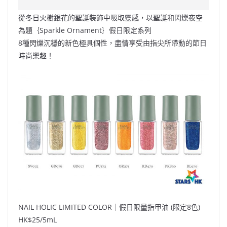
e
W
s
h
er
l
y
從冬日火樹銀花的聖誕裝飾中吸取靈感，以聖誕和閃爍夜空
b
ei
A
at
Li
為題｛Sparkle Ornament｝假日限定系列
o
b
p
n
8種閃爍沉穩的新色極具個性，盡情享受由指尖所帶動的節日
時尚樂趣！
o
o
p
k
k
NAIL HOLIC LIMITED COLOR｜假日限量指甲油 (限定8色)
HK$25/5mL