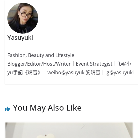
Yasuyuki
Fashion, Beauty and Lifestyle
Blogger/Editor/Host/Writer｜Event Strategist｜fb@小
yu手記《靖雪》｜weibo@yasuyuki黎靖雪｜Ig@yasuyuki
You May Also Like