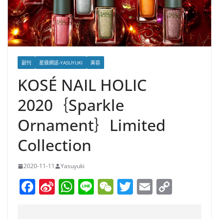
副刊
星級網誌-YASUYUKI
美容
KOSÉ NAIL HOLIC
2020｛Sparkle
Ornament｝Limited
Collection
2020-11-11
Yasuyuki
F
Si
W
Li
W
T
E
C
a
n
h
n
e
w
m
o
c
a
at
e
C
itt
ai
p