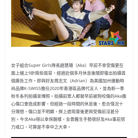
o
b
p
n
o
o
p
k
k
女子組合Super Girls隊長趙慧珊（Aka）早前不幸受傷更在
面上縫上9針險些毀容，經過近個多月休息後隨即復出拍攝首
個廣告工作。即與好友周志文（Adrian）為美國加州運動時
尚品牌K-SWISS擔任2020年香港區品牌代言人，並為新一季
秋冬系列拍攝宣傳照。拍攝前眾人都替早前被狗咬傷的Aka擔
心傷口會造成影響，但經過一段時間的休息後，愈合情況十
分理想，傷口並不明顯，搽上遮瑕膏後更與受傷前沒甚分
別。今次Aka得以幸保靚樣，全靠醫生手勢很好及Aka事前努
力戒口，可算是不幸中之大幸。