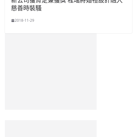
新公司獲肯定兼獲獎 程瑤將婚禮設計融入
慈善時裝騷
2018-11-29