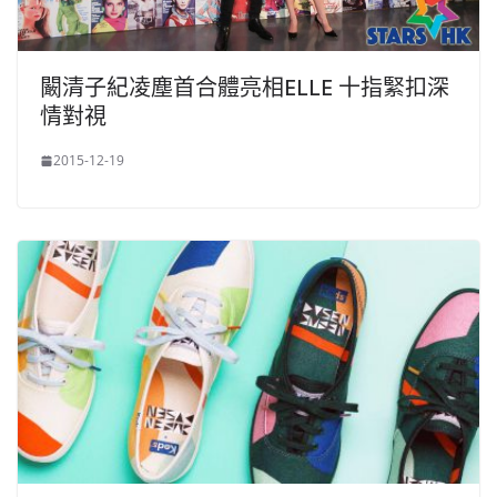
闞清子紀凌塵首合體亮相ELLE 十指緊扣深
情對視
2015-12-19