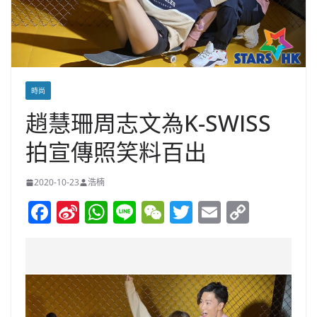
時尚
趙慧珊周志文為K-SWISS
拍宣傳照笑料百出
2020-10-23
浩楠
F
Si
W
Li
W
T
E
C
a
n
h
n
e
w
m
o
c
a
at
e
C
itt
ai
p
e
W
s
h
er
l
y
b
ei
A
at
Li