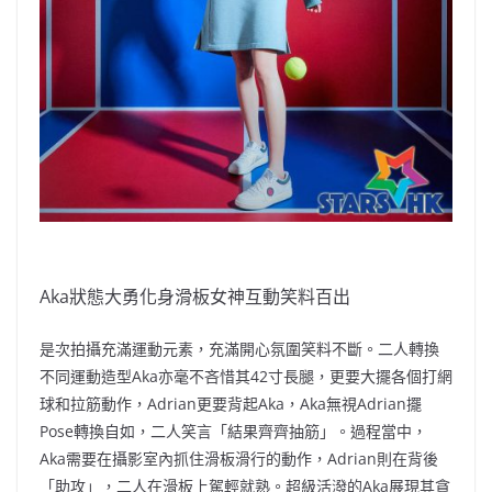
Aka狀態大勇化身滑板女神互動笑料百出
是次拍攝充滿運動元素，充滿開心氛圍笑料不斷。二人轉換
不同運動造型Aka亦毫不吝惜其42寸長腿，更要大擺各個打網
球和拉筋動作，Adrian更要背起Aka，Aka無視Adrian擺
Pose轉換自如，二人笑言「結果齊齊抽筋」。過程當中，
Aka需要在攝影室內抓住滑板滑行的動作，Adrian則在背後
「助攻」，二人在滑板上駕輕就熟。超級活潑的Aka展現其貪