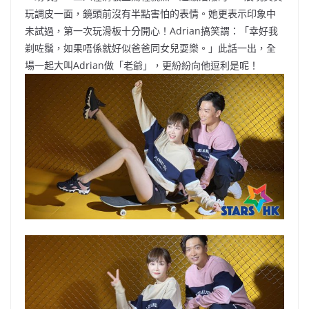
玩調皮一面，鏡頭前沒有半點害怕的表情。她更表示印象中
未試過，第一次玩滑板十分開心！Adrian搞笑謂：「幸好我
剃咗鬚，如果唔係就好似爸爸同女兒耍樂。」此話一出，全
場一起大叫Adrian做「老爺」，更紛紛向他逗利是呢！