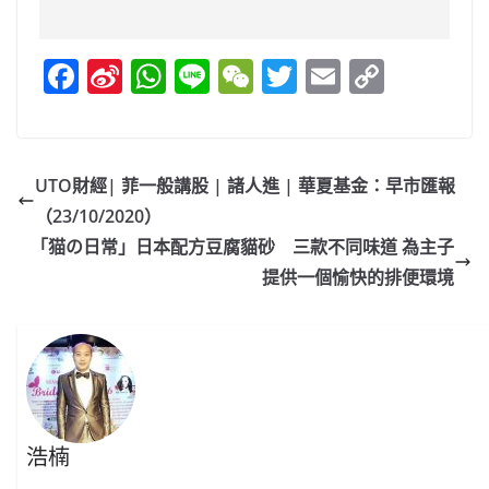
F
Si
W
Li
W
T
E
C
a
n
h
n
e
w
m
o
c
a
at
e
C
itt
ai
p
e
W
s
h
er
l
y
UTO財經| 菲一般講股 | 諸人進 | 華夏基金：早市匯報
b
ei
A
at
Li
（23/10/2020）
o
b
p
n
「猫の日常」日本配方豆腐貓砂 三款不同味道 為主子
o
o
p
k
提供一個愉快的排便環境
k
浩楠