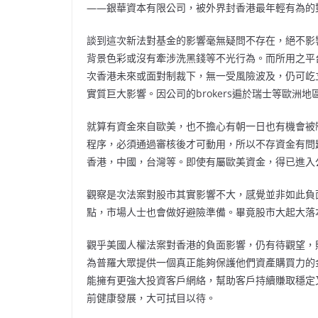
——銀華資本有限公司，被外界封香港最年輕有為的
談到這次新法對基金的影響毫無疑問不存在，絕不影
背景色彩或沒有牽涉洗黑錢等不光行為。而所用之平
次香港未來或面對制裁下，無一受風險波及，仍可屹
實質巨大影響。因公司的brokers遍於瑞士等歐
就算有資金來自歐美，也不擔心有朝一日也有機會被
程序，必須通過審核後才可動用，所以不存資金有問
香港，中國，台灣等。即使有屬歐美資金，得已進入
觀察是次法案對股市其實影響不大，感覺並非如此負
點，市場人士也會做好避險準備。畢竟股市大起大落
觀乎美國人權法案對香港的負面影響，仍有待觀望，
為普羅大眾提供一個真正能夠保護他們資產購買力的
能擁有更強大投資客戶網絡，幫助客戶持續賺取穩定
前健康發展，大可拭目以待。