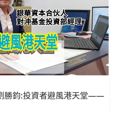
| 劉勝鈞:投資者避風港天堂——