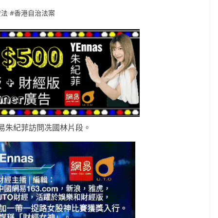
安法 #香港自治法案
易朱紀菲訪問冼國林片段。