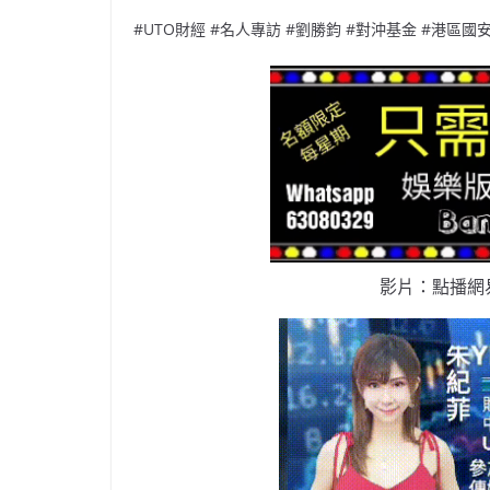
#UTO財經 #名人專訪 #劉勝鈞 #對沖基金 #港區國
影片：點播網