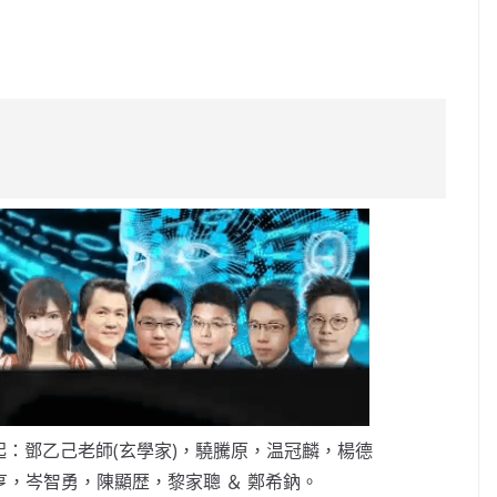
C
o
p
y
Li
n
k
：鄧乙己老師(玄學家)，驍騰原，温冠麟，楊德
，岑智勇，陳顯歴，黎家聰 ＆ 鄭希鈉。