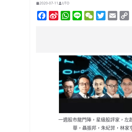
2020-07-11
UTO
F
Si
W
Li
W
T
E
a
n
h
n
e
w
m
c
a
at
e
C
itt
ai
e
W
s
h
er
l
b
ei
A
at
o
b
p
o
o
p
k
一週股市龍門陣，星級股評家，左起
華，聶振邦，朱紀菲，林家亨