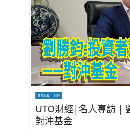
菲嚟開股
財經
UTO財經|名人專訪 
對沖基金