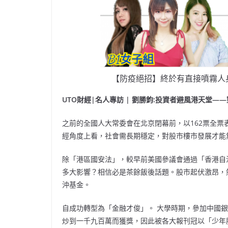
【防疫絕招】終於有直接噴霧人
UTO財經|名人專訪 | 劉勝鈞:投資者避風港天堂—
之前的全國人大常委會在北京閉幕前，以162票全票
經角度上看，社會需長期穩定，對股市樓市發展才能
除「港區國安法」，較早前美國參議會通過「香港自
多大影響？相信必是茶餘飯後話題。股市起伏激昂，
沖基金。
自成功轉型為「金融才俊」。 大學時期，參加中國
炒到一千九百萬而獲獎，因此被各大報刊冠以「少年