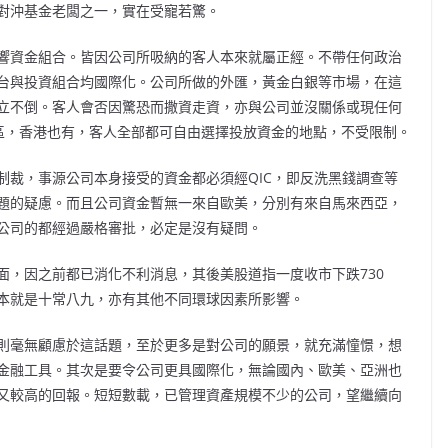
對沖基金老闆之一，實在受寵若驚。
響資金組合。皆因公司所吸納的客人本來就屬正經。不帶任何政治
台與投資組合均國際化。公司所做的外匯，黃金白銀等市場，在這
立不倒。客人會否因驚恐而撒資走資，亦與公司並沒關係或現任何
洲地區，香港也有，客人全部都可自由選擇投放資金的地點，不受限制。
制裁，事源公司本身接受的資金都必須經QIC，即反洗黑錢調查等
題的疑慮。而且公司資金暫無一來自歐美，分別有來自馬來西亞，
公司的都經過嚴格審批，必定是沒有疑問。
面，因之前都已消化不利消息，其後美股道指一度收市下跌730
本就是十常八九，亦有其他不同環球因素所影響。
則毫無顧慮於這話題，至於更多是對公司的願景，就充滿憧憬，想
金融工具。其次是要令公司更具國際化，無論國內、歐美、亞洲也
又較高的回報。短短數載，已管理資產規模不少的公司，望繼續向