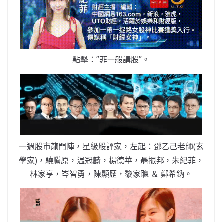
點擊：”菲一般講股”。
一週股市龍門陣，星級股評家，左起：鄧乙己老師(玄
學家)，驍騰原，温冠麟，楊德華，聶振邦，朱紀菲，
林家亨，岑智勇，陳顯歴，黎家聰 ＆ 鄭希鈉。