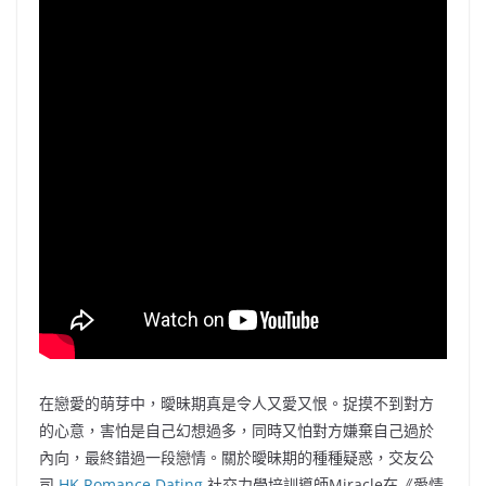
在戀愛的萌芽中，曖昧期真是令人又愛又恨。捉摸不到對方
的心意，害怕是自己幻想過多，同時又怕對方嫌棄自己過於
內向，最終錯過一段戀情。關於曖昧期的種種疑惑，交友公
司
HK Romance Dating
社交力學培訓導師Miracle在《愛情