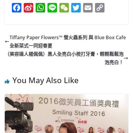
F
Si
W
Li
W
T
E
C
a
n
h
n
e
w
m
o
c
a
at
e
C
itt
ai
p
e
W
s
h
er
l
y
Tiffany Paper Flowers™ 螢火蟲系列 與 Blue Box Cafe
b
ei
A
at
Li
全新菜式一同迎春夏
o
b
p
n
（美容達人楊佩佩）黑人全亮白小梳打牙膏，輕輕鬆鬆泡
o
o
p
k
泡亮白！
k
You May Also Like