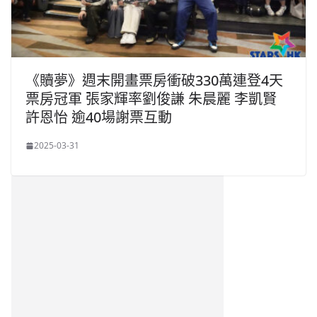
《贖夢》週末開畫票房衝破330萬連登4天
票房冠軍 張家輝率劉俊謙 朱晨麗 李凱賢
許恩怡 逾40場謝票互動
2025-03-31