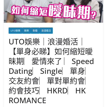
UTO娛樂
娛樂
新婚
浪漫婚活
UTO娛樂｜浪漫婚活｜
【單身必睇】如何縮短曖
昧期︳愛情來了 ︳Speed
Dating︳Single︳單身︳
交友約會︳單對單約會︳
約會技巧︳HKRD︳HK
ROMANCE