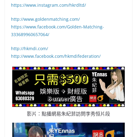
https://www.instagram.com/hkrdltd/
http://www.goldenmatching.com/
https://www.facebook.com/Golden-Matching-
333689960657064/
http://hkmdi.com/
http://www.facebook.com/hkmdifederation/
影片：點播網易朱紀菲訪問李秀恒片段