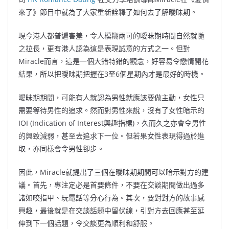
來了》節目中就為了大家重新詮釋了如何去了解曖昧期。
現今港人都普遍害羞，令人模糊兩可的曖昧期時間自然就隨
之拉長，更有港人認為這是表現誠意的方式之一。但對
Miracle而言，這是一個大錯特錯的觀念，好容易令戀情開花
結果，所以把曖昧期把握在3至6個星期內才是最好的時機。
曖昧期期間，可能有人就認為男性就應該要做主動，女性只
需要等待男性的追求。然而對男性來說，沒有了女性暗示的
IOI (Indication of Interest興趣指標)，久而久之亦會令男性
的興致減弱，甚至去追求下一位。但若果女性表現得過於進
取，亦同樣會令男性卻步。
因此，Miracle就提出了三個在曖昧期期間可以暗示對方的建
議。首先，專注定必是首要條件，不要在交談期間做出過多
諸如咬指甲、玩電話等分心行為。其次，要對對方的故事感
興趣，最後就是在交談話題中留伏線，引對方去回應甚至延
伸到下一個話題，令交談更為順利和舒服。