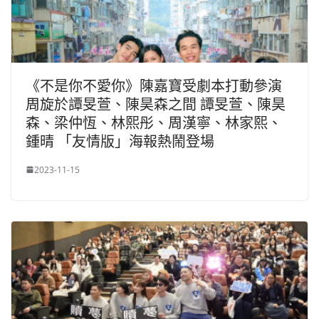
《不是你不愛你》陳嘉寶受劇本打動參演
周旋於譚旻萱、陳昊森之間 譚旻萱、陳昊
森、梁仲恆、林熙彤、周漢寧、林家熙、
鍾晴 「友情版」海報熱鬧登場
2023-11-15