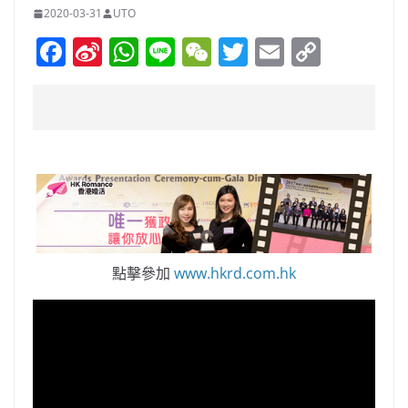
2020-03-31
UTO
F
Si
W
Li
W
T
E
C
a
n
h
n
e
w
m
o
c
a
at
e
C
itt
ai
p
e
W
s
h
er
l
y
b
ei
A
at
Li
o
b
p
n
o
o
p
k
k
點擊參加
www.hkrd.com.hk