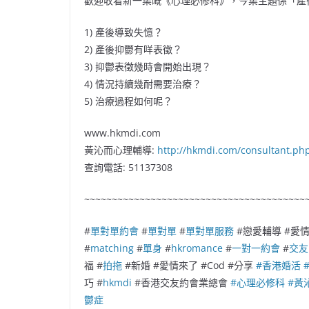
歡迎收看新一集嘅《心理必修科》，今集主題係「產
1) 產後導致失憶？
2) 產後抑鬱有咩表徵？
3) 抑鬱表徵幾時會開始出現？
4) 情況持續幾耐需要治療？
5) 治療過程如何呢？
www.hkmdi.com
黃沁而心理輔導:
http://hkmdi.com/consultant.ph
查詢電話: 51137308
~~~~~~~~~~~~~~~~~~~~~~~~~~~~~~~~~~~~~~~~
#
單對單約會
#
單對單
#
單對單服務
#戀愛輔導 #愛情
#
matching
#
單身
#
hkromance
#
一對一約會
#
交友
福 #
拍拖
#新婚 #愛情來了 #Cod #分享
#香港婚活
巧 #
hkmdi
#香港交友約會業總會
#心理必修科
#黃
鬱症