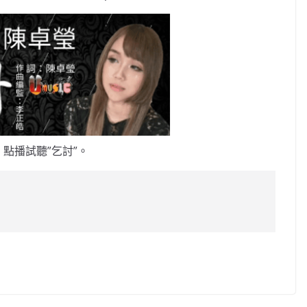
點播試聽”乞討”。
C
o
p