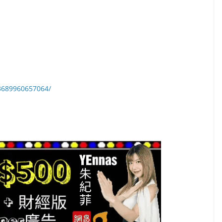
3689960657064/