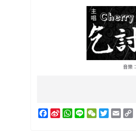
音樂：
F
Si
W
Li
W
T
E
a
n
h
n
e
w
m
c
a
at
e
C
itt
ai