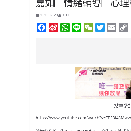
嘉如︳情緒輔導︳心理
2020-02-28
UTO
F
Si
W
Li
W
T
E
a
n
h
n
e
w
m
c
a
at
e
C
itt
ai
e
W
s
h
er
l
b
ei
A
at
o
b
p
o
o
p
k
點擊參
https://www.youtube.com/watch?v=EEE3l48Mw