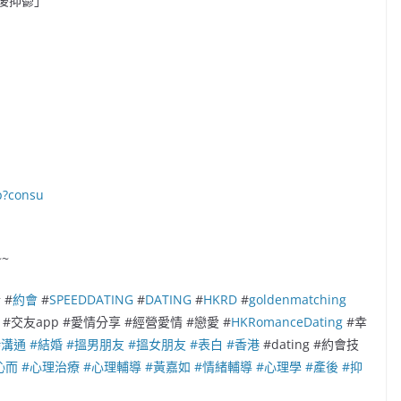
後抑鬱」
p?consu
~~
 #
約會
#
SPEEDDATING
#
DATING
#
HKRD
#
goldenmatching
#交友app #愛情分享 #經營愛情 #戀愛 #
HKRomanceDating
#幸
#溝通
#結婚
#搵男朋友
#搵女朋友
#表白
#香港
#dating #約會技
沁而
#心理治療
#心理輔導
#黃嘉如
#情緒輔導
#心理學
#產後
#抑