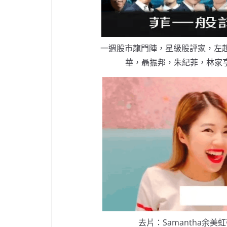
一週股市龍門陣，星級股評家，左起
華，聶振邦，朱紀菲，林家亨
去片：Samantha余美虹帶你