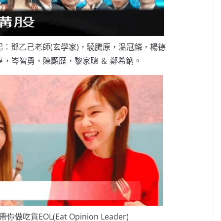
：鄧乙己老師(玄學家)，驍騰原，温冠麟，楊德
，岑智勇，陳顯歴，黎家聰 ＆ 鄭希鈉。
做吃貨EOL(Eat Opinion Leader)