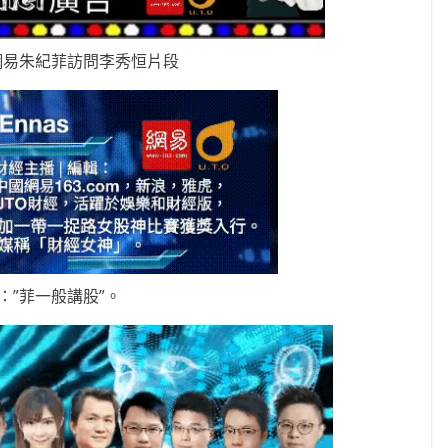
網易朱紀菲訪問李秀恒片段
：”菲一般講股”。