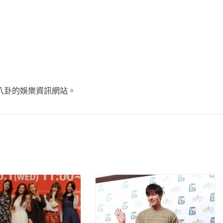
n
k
不談八卦的娛樂資訊網站。