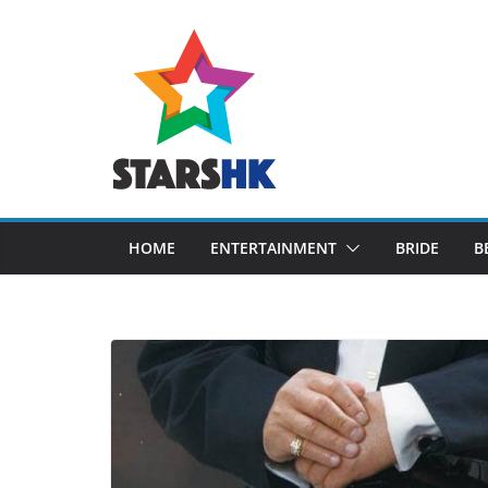
Skip
to
content
HOME
ENTERTAINMENT
BRIDE
B