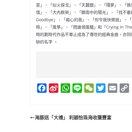
意」、「似火探戈」、「天蠶變」、「殘夢」、「換
情」、「大內群英」、「驟雨中的陽光」、「找不着
Goodbye」、「痴心的我」、「你令我快樂過」、
時」、「風箏」、「問誰領風騷」和「Crying In The
時的劃時代作品不單止成為了傳世的經典金曲，亦同
缺的名字 。
F
Si
W
Li
W
T
E
a
n
h
n
e
w
m
c
a
at
e
C
itt
ai
e
W
s
h
er
l
海豚送「大禮」 利穎怡珠海收獲豐富
b
ei
A
at