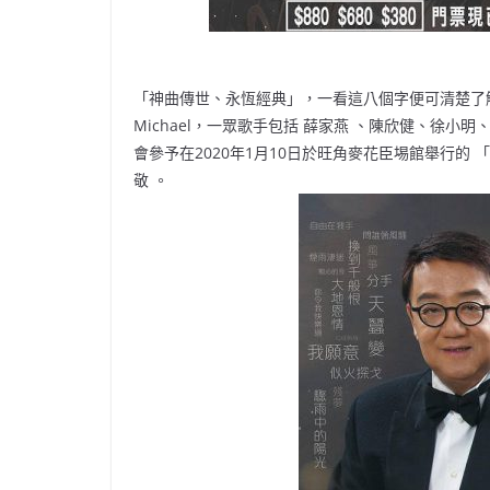
「神曲傳世、永恆經典」，一看這八個字便可清楚了
Michael，一眾歌手包括 薛家燕 、陳欣健、徐
會參予在2020年1月10日於旺角麥花臣埸館舉行的 「To 
敬 。