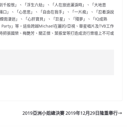
到千般恨」、「浮生六劫」、「人在旅途灑淚時」、「大地恩
藉口」、「心思思」、「自由在我手」、「一片痴」、「忍着淚說
「煙雨淒迷」、「心肝寶貝」、「巨星」、「殘夢」、「IQ成熟
 Party」等，這些跨越Michael在麗的/亞視、華星唱片及TVB工作
時把張國榮、梅艷芳、關正傑、葉振堂等打造成流行樂壇上不可或
C
o
p
y
2019亞洲小姐總決賽 2019年12月29日隆重舉行
Li