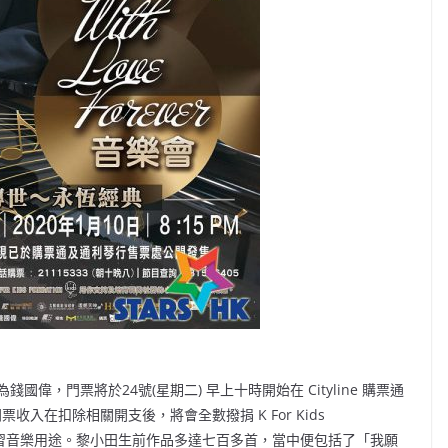
，門票將於24號(星期二) 早上十時開始在 Cityline 購票通
門票收入在扣除相關開支後，將會全數撥捐 K For Kids
朋友學習音樂用途。黎小田生前作品多達七百多首，當中便包括了「我願