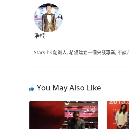
o
b
p
o
o
p
k
浩楠
Stars-hk 創辦人, 希望建立一個只談專業, 
You May Also Like