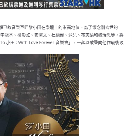
解已故音樂巨匠黎小田在樂壇上的崇高地位。為了懷念剛去世的
小明、李龍基、柳影虹、麥潔文、杜德偉、泳兒、布志綸和黎瑞恩等，將
小田 : With Love Forever 音樂會」，一起以歌聲向他作最後致