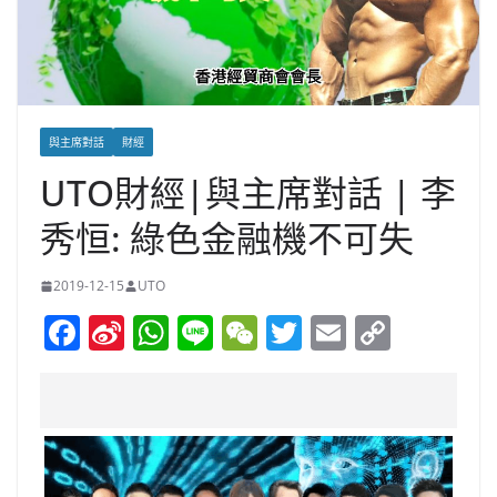
與主席對話
財經
UTO財經|與主席對話 | 李
秀恒: 綠色金融機不可失
2019-12-15
UTO
F
Si
W
Li
W
T
E
C
a
n
h
n
e
w
m
o
c
a
at
e
C
itt
ai
p
e
W
s
h
er
l
y
b
ei
A
at
Li