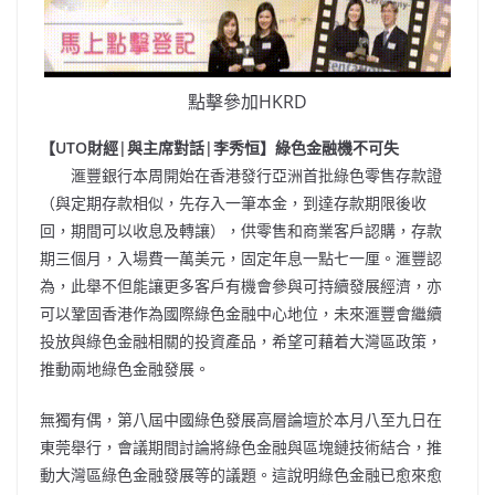
點擊參加HKRD
【UTO財經|與主席對話|李秀恒】綠色金融機不可失
滙豐銀行本周開始在香港發行亞洲首批綠色零售存款證
（與定期存款相似，先存入一筆本金，到達存款期限後收
回，期間可以收息及轉讓），供零售和商業客戶認購，存款
期三個月，入場費一萬美元，固定年息一點七一厘。滙豐認
為，此舉不但能讓更多客戶有機會參與可持續發展經濟，亦
可以鞏固香港作為國際綠色金融中心地位，未來滙豐會繼續
投放與綠色金融相關的投資產品，希望可藉着大灣區政策，
推動兩地綠色金融發展。
無獨有偶，第八屆中國綠色發展高層論壇於本月八至九日在
東莞舉行，會議期間討論將綠色金融與區塊鏈技術結合，推
動大灣區綠色金融發展等的議題。這說明綠色金融已愈來愈