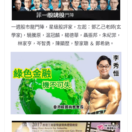
o
b
p
n
o
o
p
k
k
一週股市龍門陣，星級股評家，左起：鄧乙己老師(玄
學家)，驍騰原，温冠麟，楊德華，聶振邦，朱紀菲，
林家亨，岑智勇，陳顯歴，黎家聰 ＆ 鄭希鈉。