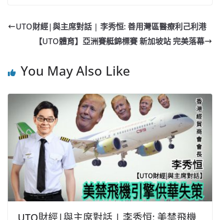
c
a
at
e
C
itt
ai
p
e
W
s
h
er
l
y
UTO財經|與主席對話 | 李秀恒: 善用灣區醫療利己利港
b
ei
A
at
Li
【UTO體育】亞洲賽艇錦標賽 新加坡站 完美落幕
o
b
p
n
o
o
p
k
You May Also Like
k
UTO財經|與主席對話 | 李秀恒: 美禁飛機