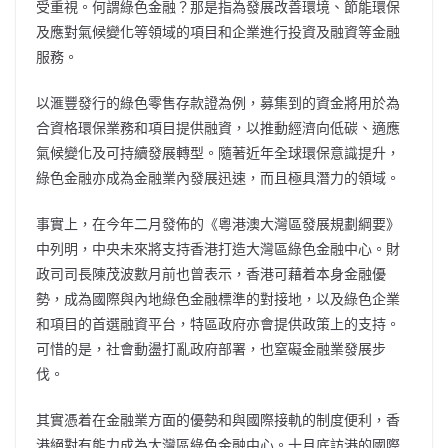
受重視。何謂綠色金融？那是指為發展改善環境、節能環保
及應對氣候變化等領域的項目和企業進行投資及融資等金融
服務。
以滙豐發行的綠色零售存款證為例，募集到的資金將用於為
合資格環保業務和項目提供融資，以推動經濟向低碳、適應
氣候變化及可持續發展轉型。隨著近年全球環保意識提升，
綠色金融亦成為金融業內發展迅速，而且極具潛力的領域。
事實上，在今年二月發佈的《粵港澳大灣區發展規劃綱要》
中列明，中央未來將支持香港打造大灣區綠色金融中心。財
政司司長陳茂波數月前也曾表示，香港可藉着本身金融優
勢，成為國際與內地綠色金融標準的對接地，以及綠色企業
和項目的首選融資平台，特區政府亦會提供政策上的支持。
可惜的是，社會動盪打亂政府部署，也窒礙金融業發展步
伐。
其實憑着在金融業方面的優勢和與國際接軌的制度便利，香
港絕對有能力成為大灣區綠色金融中心。十月底訪港的國際