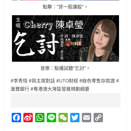
點擊：”菲一般講股”。
音樂：點播試聽”乞討”。
#李秀恒 #與主席對話 #UTO財經 #
綠色零售存款證 #
滙豐銀行 #粵港澳大灣區發展規劃綱要
F
Si
W
Li
W
T
E
C
a
n
h
n
e
w
m
o