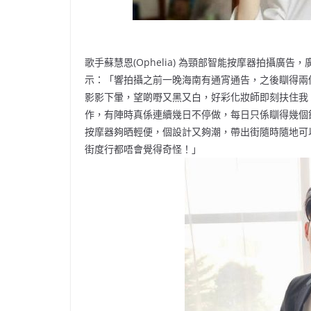
歌手蘇慧恩(Ophelia) 為頸部智能按摩器拍攝廣告
示：「響拍攝之前一晚海南有通宵通告，之後瞓得兩
影影下暈，望啲嘢又黑又白，好彩化妝師即刻扶住我
作，有陣時真係連續幾日不停做，每日只係瞓得幾個
按摩器夠晒輕便，個設計又夠潮，帶出街隨時隨地可
街度行都唔會覺得奇怪！」