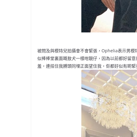
被問及與模特兒拍攝會不會緊張，Ophelia表示
似棒棒堂裏面嘅敖犬一樣咁靚仔，因為以前都好留意
羞，連搭住我膊頭同埋正面望住我，佢都好似有啲緊