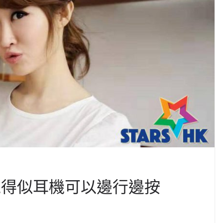
覺得似耳機可以邊行邊按