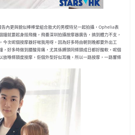
，廣告內更與貌似棒棒堂組合敖犬的男模特兒一起拍攝，Ophelia表
個鐘就要起身搭飛機，飛番深圳拍攝按摩器廣告，搞到體力不支，
，今次呢個按摩器好啱我用呀，因為好多時由朝到晚都要外出工
鐘，好多時做到腰酸背痛，尤其係膊頭同條頸成日都好酸軟，呢個
以放喺條頸度按摩，佢個外型好似耳機，所以一路按摩，一路響條