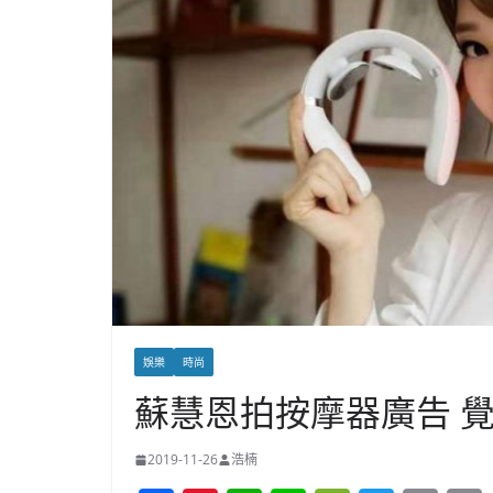
娛樂
時尚
蘇慧恩拍按摩器廣告 
2019-11-26
浩楠