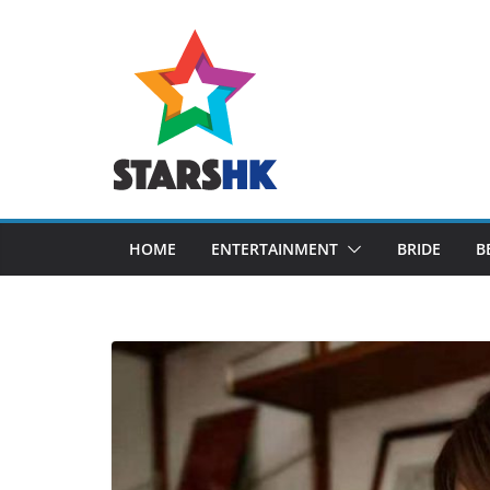
Skip
to
content
HOME
ENTERTAINMENT
BRIDE
B