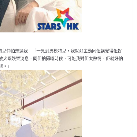
男模特兒仲怕羞過我：「一見到男模特兒，我就好主動同佢講覺得佢好
敖犬嘅娛樂消息，同佢拍攝嘅時候，可能我對佢太熱情，佢就好怕
張。」