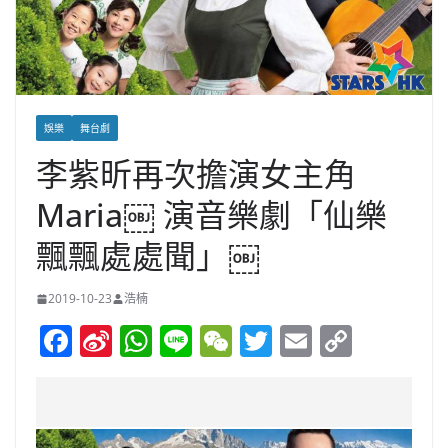
娛樂
舞台劇
李紫昕再次擔演女主角
Maria￼ 演音樂劇「仙樂
飄飄處處聞」￼
2019-10-23
浩楠
F
Si
W
Li
W
T
E
C
a
n
h
n
e
w
m
o
c
a
at
e
C
itt
ai
p
e
W
s
h
er
l
y