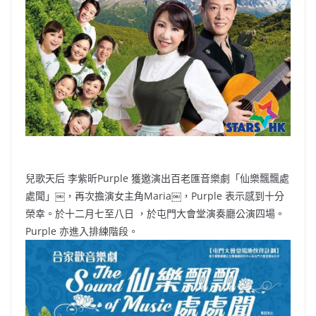
b
ei
A
at
Li
o
b
p
n
o
o
p
k
k
兒歌天后 李紫昕Purple 獲邀演出百老匯音樂劇「仙樂飄飄處
處聞」￼，再次擔演女主角Maria￼，Purple 表示感到十分
榮幸。於十二月七至八日 ，於屯門大會堂演奏廳公演四場。
Purple 亦進入排練階段。