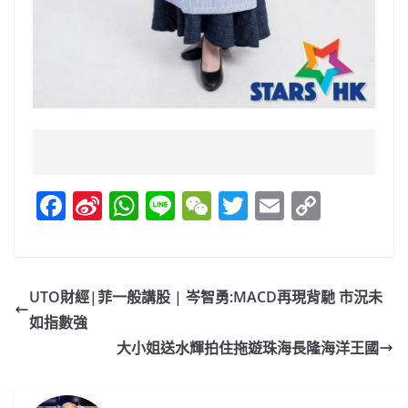
F
Si
W
Li
W
T
E
C
a
n
h
n
e
w
m
o
c
a
at
e
C
itt
ai
p
e
W
s
h
er
l
y
UTO財經|菲一般講股 | 岑智勇:MACD再現背馳 市況未
b
ei
A
at
Li
如指數強
o
b
p
n
大小姐送水輝拍住拖遊珠海長隆海洋王國
o
o
p
k