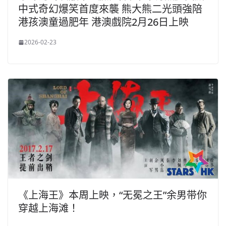
中式奇幻爆笑首度來襲 熊大熊二光頭強陪
港孩澳童過肥年 港澳戲院2月26日上映
2026-02-23
《上海王》本周上映，“无冕之王”余男带你
穿越上海滩！