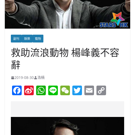
副刊
娛樂
寵物
救助流浪動物 楊峰義不容
辭
2019-08-30
浩楠
F
Si
W
Li
W
T
E
C
a
n
h
n
e
w
m
o
c
a
at
e
C
itt
ai
p
e
W
s
h
er
l
y
b
ei
A
at
Li