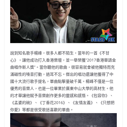
o
b
p
n
o
o
p
k
k
說到知名歌手楊峰，很多人都不陌生，當年的一首《不甘
心》，讓他成功打入香港樂壇，並一舉榮獲“2017香港華語金
曲唱作新人獎”。當你聽他的歌曲，很容易就會被他獨特而充
滿磁性的嗓音打動，過耳不忘。傑出的唱功還讓他獲得了中
國十大流行歌手提名，單曲點擊量破千萬。楊峰不僅是一位
優秀的音樂人，也是一位畢業於廣東中山大學的高材生。他
的才華讓他賦予音樂創作更多的靈感和感悟。《包容你》、
《孟婆的碗》、《丁香花2016》、《友情友義》、《只想把
你愛》等都是很受歌迷喜歡的單曲。