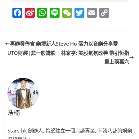
F
Si
W
Li
W
T
E
C
a
n
h
n
e
w
m
o
c
a
at
e
C
itt
ai
p
e
W
s
h
er
l
y
再辦發佈會 樂壇新人Steve Ho 落力以音樂分享愛
b
ei
A
at
Li
UTO財經|菲一般講股 | 林家亨: 美股氣氛改善 帶引恆指
o
b
p
n
重上兩萬六
o
o
p
k
k
浩楠
Stars-hk 創辦人, 希望建立一個只談專業, 不談八卦的娛樂