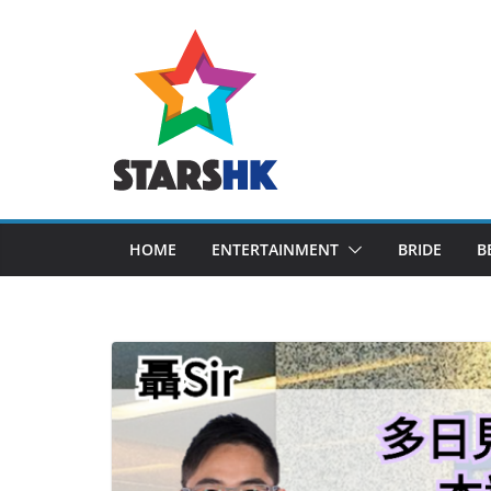
Skip
to
content
HOME
ENTERTAINMENT
BRIDE
B