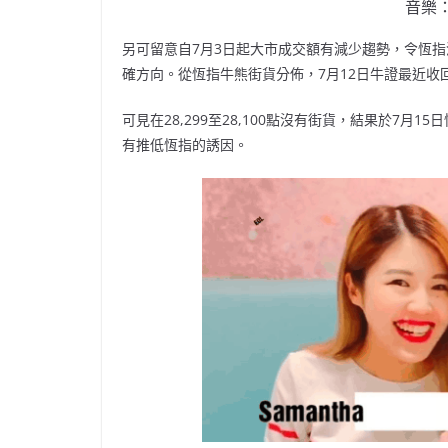
音樂：
另可留意自7月3日起大市成交額有減少趨勢，令恆指波幅少
確方向。從恆指牛熊街貨分佈，7月12日牛證最近收回位介乎2
可見在28,299至28,100點沒有街貨，結果於7月1
有推低恆指的誘因。