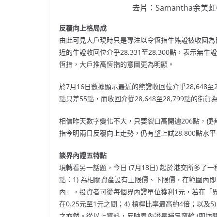
去片：Samantha余美虹帶你
反覆向上格局成
由此可見大戶現時只是專注以令恆指牛熊證被收回為目標，
近的牛證收回位介乎28,331至28,300點，表
恆指，大戶推高恆指的意圖更為明顯。
於7月16日數據顯示最近的熊證收回位介乎28,648至2
點只差55點，而收回介從28,648至28,799點的街貨為
相信昨天數字變化不大，只要裂口高開逾206點，便
指今明兩日反覆向上走勢，仍有望上試28,800點水平
談界內證五特點
現轉看另一話題，今日 (7月18日) 起於港交所多
點：1) 為相關資產設有上限價、下限價，在範圍內
內」，投資者可從每個界內證單位獲利1元，若在「界外
在0.25元至1元之間；4) 槓桿比率最高約4倍；以
之亦然。從以上資料，反映界內證是補足窩輪 (即坊