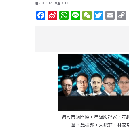
2019-07-18
UTO
F
Si
W
Li
W
T
E
a
n
h
n
e
w
m
c
a
at
e
C
itt
ai
e
W
s
h
er
l
b
ei
A
at
o
b
p
o
o
p
k
一週股市龍門陣，星級股評家，左起
華，聶振邦，朱紀菲，林家亨