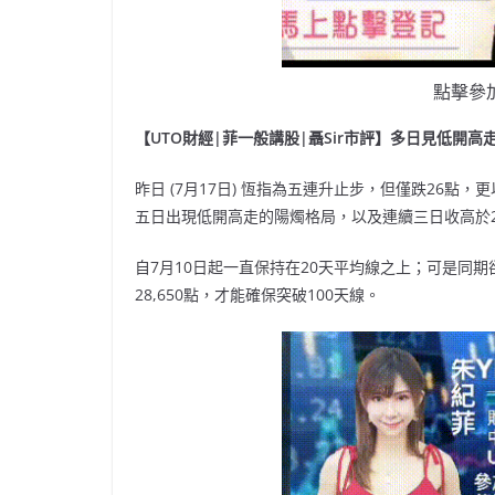
點擊參加w
【UTO財經|菲一般講股|聶Sir市評】多日見低開高走 本週仍
昨日 (7月17日) 恆指為五連升止步，但僅跌26點，
五日出現低開高走的陽燭格局，以及連續三日收高於28
自7月10日起一直保持在20天平均線之上；可是同期卻
28,650點，才能確保突破100天線。