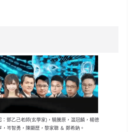
C
o
p
y
Li
n
k
：鄧乙己老師(玄學家)，驍騰原，温冠麟，楊德
，岑智勇，陳顯歴，黎家聰 ＆ 鄭希鈉。