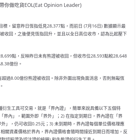
做吃貨EOL(Eat Opinion Leader)
留意昨日恆指低見28,377點，而前日 (7月16日) 數據顯示最
示無牛證被收回，之後便見恆指回升，並且以全日高位收市，認為比起壓下
8,699點，反映昨日未有熊證被收回，但收市位28,593點較28,648
8.38億份。
有超過8.00億份熊證被收回。除非外圍出現負面消息，否則無礙恆
。
了一種衍生工具可交易，就是「界內證」，簡單來說具備以下五個特
即「界內」，範圍外即「界外」；2) 在指定到期日，界內證在「界
」，仍可收回0.25元；3) 未到期時，界內證每個單位價格理應
及5) 相關資產價格於界內，界內證價格會隨時間接近到期日而增加，反
間對認股證及認沽證的統稱) 和牛熊證的衍生工具。