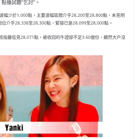
點播試聽”乞討”。
於1,000點，主要波幅區間介乎28,200至28,800點，未見明
8,338至28,300點，緊接已是28,099至28,000點。
5日恆指雖低見28,071點，被收回的牛證卻不足3.60億份，顯然大戶沒