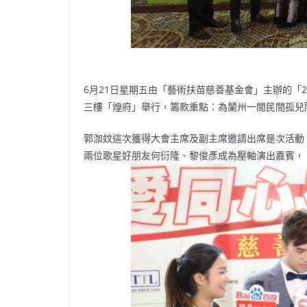
6月21日星期五由「藝術扶苗慈善基金會」主辦的「20
三樓「煌府」舉行，籌款重點：為蘭州一間民間孤兒
郭泇妏這次獲得大會主席及副主席邀請出席是次活動
兩位歌星好朋友何衍隆、黎俊彥成為壓軸演出嘉賓，