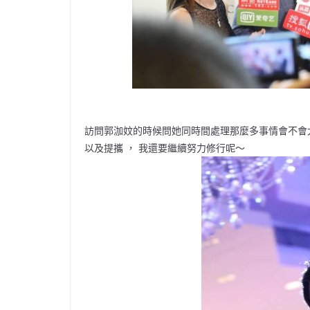
訪問郭泇妏的時候問她同時間處理那麼多事情會不會太
以及提攜 ， 我還要繼續努力修行呢～