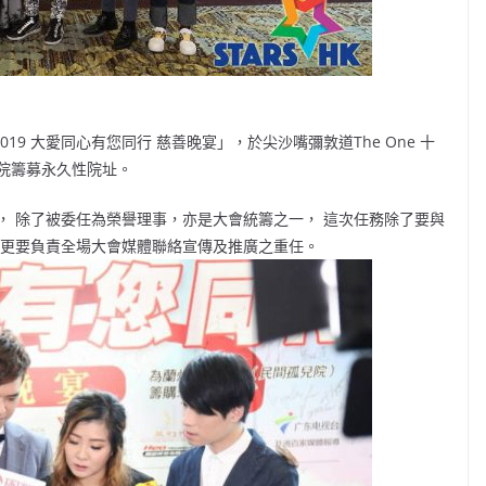
19 大愛同心有您同行 慈善晚宴」，於尖沙嘴彌敦道The One 十
院籌募永久性院址。
， 除了被委任為榮譽理事，亦是大會統籌之一， 這次任務除了要與
 更要負責全場大會媒體聯絡宣傳及推廣之重任。