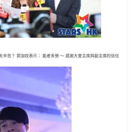
辛苦？ 郭泇妏表示： 能者多勞 ～ 感謝大會主席與副主席的信任