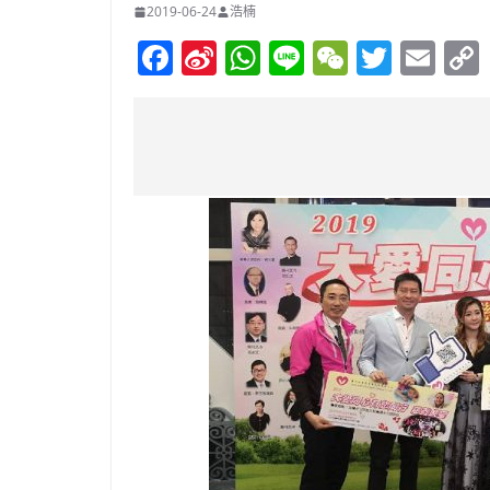
2019-06-24
浩楠
F
Si
W
Li
W
T
E
a
n
h
n
e
w
m
c
a
at
e
C
itt
ai
e
W
s
h
er
l
b
ei
A
at
o
b
p
o
o
p
k