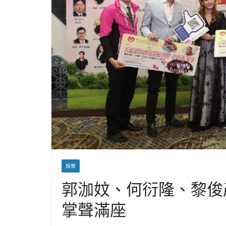
娛樂
郭泇妏、何衍隆、黎俊
掌聲滿座