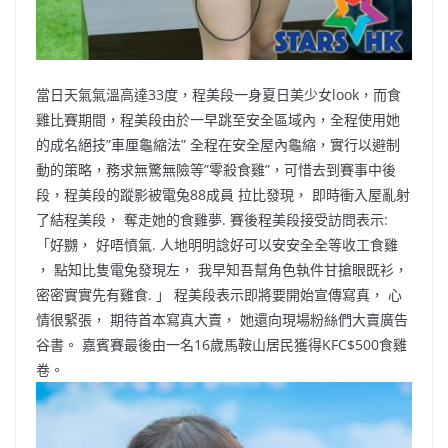
當日天氣氣溫高達33度，程美段一身夏日美少女look，而食
雞比賽期間，程美段由於一早跳至安全區域內，全程使用她
的成名絕技”車厘龜縮法” 全程在安全屋內龜縮，實行以避制
動的策略，務求無驚無險等”零殺食雞”，可惜去到賽事中後
段，程美段的蹤影被電兔88成員 拉比發現， 即時衝入屋亂射
了結程美段， 奪走她的食雞夢. 賽後程美段接受訪問表示:
「好嬲， 好唔憤氣. 人地明明諗好可以安安全全等收工食雞
， 點知比隻電兔發現左， 我早知吾幫角色執件甘搶眼既衫，
密密實實先有雞食. 」 程美段表示即將要開始宣傳寫真， 心
情很緊張， 期待首本寫真大賣， 她還向現場粉絲們大賣廣告
谷書。 嘉賓賽最後由一名16歲馬鞍山居民獲得KFC$500食雞
卷。