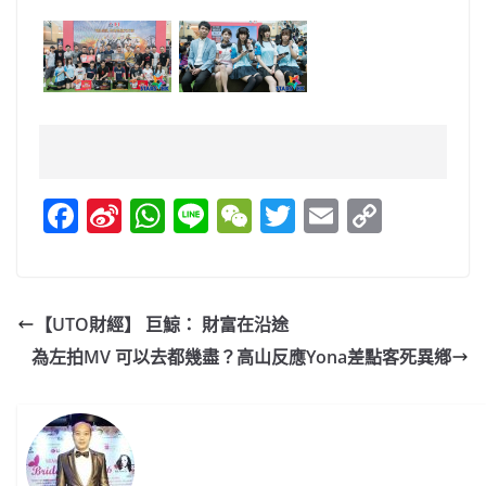
F
Si
W
Li
W
T
E
C
a
n
h
n
e
w
m
o
c
a
at
e
C
itt
ai
p
e
W
s
h
er
l
y
【UTO財經】 巨鯨： 財富在沿途
b
ei
A
at
Li
為左拍MV 可以去都幾盡？高山反應Yona差點客死異鄕
o
b
p
n
o
o
p
k
k