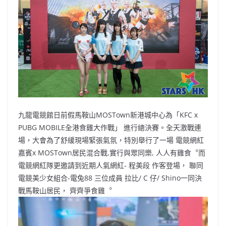
b
ei
A
at
Li
o
b
p
n
o
o
p
k
k
九龍電競館日前假馬鞍山MOSTown新港城中心為「KFC x
PUBG MOBILE全港食雞大作戰」 進行總決賽。全天激戰連
場，大會為了舒緩現場緊張氣氛，特別舉行了一場 電競網紅
嘉賓x MOSTown居民混合戰,實行與眾同樂, 人人有雞食︒而
電競網紅隊更邀請到近期人氣網紅- 程美段 作客登場， 聯同
電競美少女組合-電兔88 三位成員 拉比/ C 仔/ Shino一同決
戰馬鞍山居民， 齊齊爭食雞︒