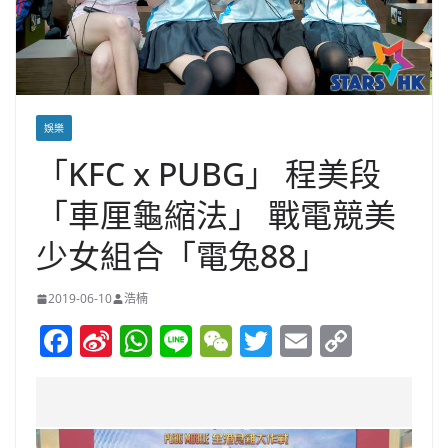
娛樂
「KFC x PUBG」 程美段
「車厘龜縮法」 戰電競美
少女組合「電兔88」
2019-06-10
浩楠
F
Si
W
Li
W
T
E
C
a
n
h
n
e
w
m
o
c
a
at
e
C
itt
ai
p
e
W
s
h
er
l
y