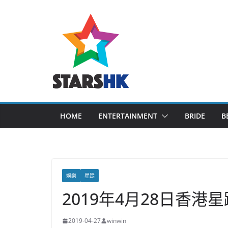
Skip
to
content
HOME
ENTERTAINMENT
BRIDE
B
娛樂
星踨
2019年4月28日香港星
2019-04-27
winwin