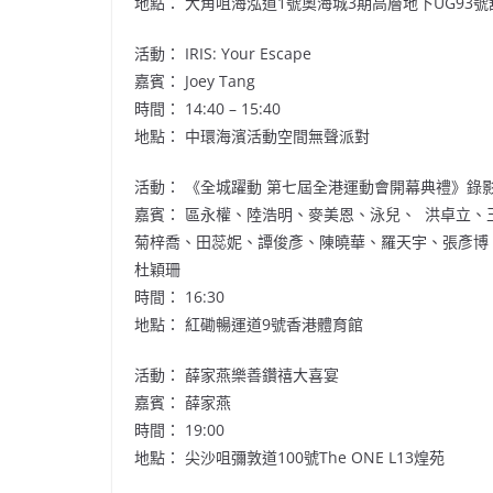
地點： 大角咀海泓道1號
奧海城
3期高層地下UG93號
活動： IRIS: Your Escape
嘉賓： Joey Tang
時間： 14:40 – 15:40
地點： 中環海濱活動空間無聲派對
活動： 《全城躍動 第七屆全港運動會開幕典禮》錄
嘉賓： 區永權、陸浩明、麥美恩、泳兒、 洪卓立、
菊梓喬、田蕊妮、譚俊彥、陳曉華、羅天宇、張彥博
杜穎珊
時間： 16:30
地點： 紅磡暢運道9號
香港體育館
活動： 薛家燕樂善鑽禧大喜宴
嘉賓： 薛家燕
時間： 19:00
地點： 尖沙咀彌敦道100號The ONE L13煌苑