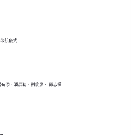
列啟航儀式
鍾有添、潘展聰、劉俊泉、 郭志權