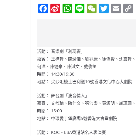
F
Si
W
Li
W
T
E
a
n
h
n
e
w
m
c
a
at
e
C
itt
ai
e
W
s
h
er
l
b
ei
A
at
活動： 音樂劇「利瑪竇」
o
b
p
嘉賓： 王梓軒、陳潔儀、劉兆康、徐偉賢、沈震軒
o
o
p
何洋、陳健豪、陳湛文、戴俊笙
k
時間： 14:30/19:30
地點： 尖沙咀梳士巴利道10號
香港文化中心
大劇院
活動： 舞台劇「波音情人」
嘉賓： 文傑聰、陳仕文、張沛樂、黃頌明、謝珊珊
時間： 15:00
地點： 中環愛丁堡廣場5號香港大會堂劇院
活動： KOC‧EBA香港站名人表演賽