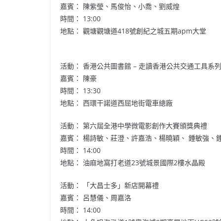
嘉賓： 陳紫瑩、馬俊怡、小喬、劉威煌
時間： 13:00
地點： 觀塘觀塘道418號創紀之城五期
apm
大堂
活動： 香港公共圖書館 – 走讀香港公共交通工具系
嘉賓： 陳豪
時間： 13:30
地點： 西環干諾道西屈地街電車總廠
活動： 第六屆全港中學微電影創作大賽頒獎典禮
嘉賓： 楊詩敏、莊澄、
許嘉浩
、楊曉穎、 鍾敏強、
時間： 14:00
地點： 油麻地窩打老道23號城景國際2樓水晶殿
活動： 「大昌士多」新店開幕禮
嘉賓： 呂慧儀、周嘉洛
時間： 14:00