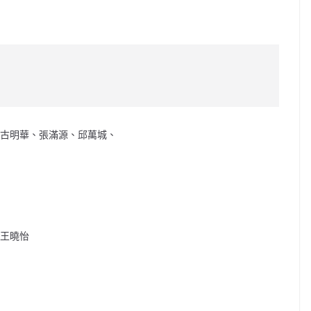
C
o
p
y
Li
n
、古明華、張滿源、邱萬城、
k
、王曉怡