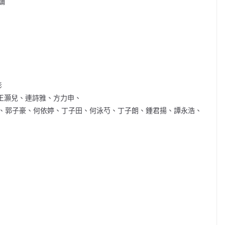
舖
影
王灝兒、
連詩雅
、方力申、
、郭子豪、何依婷、丁子田、何泳芍、丁子朗、鍾君揚、譚永浩、