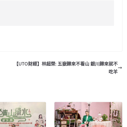
C
o
p
y
【UTO財經】林超榮: 五嶽歸來不看山 銀川歸來就不
Li
吃羊
n
k