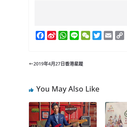
F
Si
W
Li
W
T
E
a
n
h
n
e
w
m
c
a
at
e
C
itt
ai
e
W
s
h
er
l
2019年4月27日香港星蹤
b
ei
A
at
o
b
p
You May Also Like
o
o
p
k