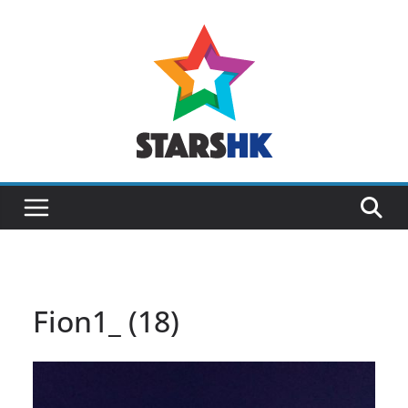
Skip
to
content
Fion1_ (18)