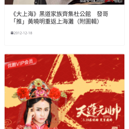
《大上海》黑道家族齊集杜公館 發哥
「推」黃曉明重返上海灘（附圖輯）
2012-12-18