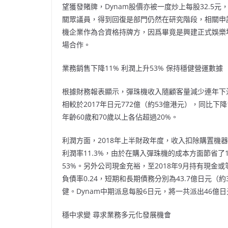
望獲發賭牌，Dynam股價亦被一度炒上每股32.5
關眾議員，得到回復是部門仍然在研究階段，相關申
機企業作為合資格持牌方，因爲畢竟是興建正式娛樂
場合作。
業務銷售下降11% 利潤上升53% 保持穩健營運數據
根據財務報表顯示，彈珠機收入隨顧客量減少連年下滑，
相較於2017年日元772億（約53億港元），同比下
年齡60歲和70歲以上各佔超過20%。
利潤方面，2018年上半財政年度，收入扣除購置機器等
利潤率11.3%，由於在購入彈珠機的成本方面節省了10
53%。另外公司現金充裕，至2018年9月持有現金或
負債率0.24，短期和長期債務分別為43.7億日元（約
健。Dynam中期派息每股6日元，將一共派出46億
穩中求變 尋求業務多元化發展機會