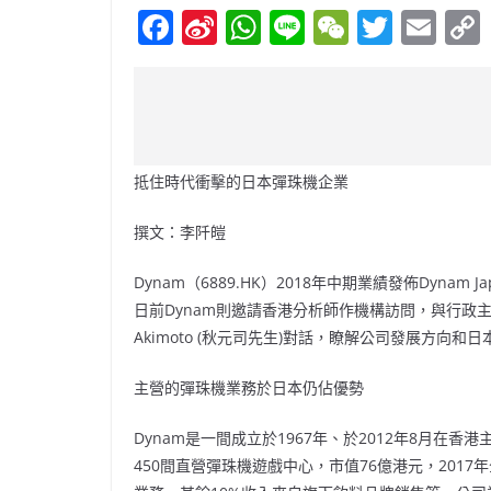
F
Si
W
Li
W
T
E
a
n
h
n
e
w
m
c
a
at
e
C
itt
ai
e
W
s
h
er
l
b
ei
A
at
抵住時代衝擊的日本彈珠機企業
o
b
p
o
o
p
撰文：李阡皚
k
Dynam（6889.HK）2018年中期業績發佈Dynam
日前Dynam則邀請香港分析師作機構訪問，與行政主席Mr.
Akimoto (秋元司先生)對話，瞭解公司發展方向
主營的彈珠機業務於日本仍佔優勢
Dynam是一間成立於1967年、於2012年8月
450間直營彈珠機遊戲中心，市值76億港元，2017年