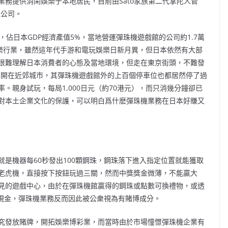
業務提供消閑娛樂于本地居民，目前由Sato家族第二代掌陀人管
機公司。
佔日本GDP經濟產值5%，當地營運彈珠機遊戲館的公司約1.7萬
娛樂行業，雖然這年代手游和電玩娛樂日新月異，但日本依然有大部
很難理解日本消費者的心態及當地環境，但走在東京街頭，不難發
要開在近郊城市，其彈珠機遊戲館外的上百個停車位也都居然停了過
。親身試玩，每局1,000日元（約70港元），而只消幾分鐘卻已
對本土企業文化的保護，可以明白爲什麽彈珠機業務在日本好賺又
是機器每60秒發出100顆鋼珠，鋼珠落下進入指定位置就能獲取
老虎機，直接按下按鈕玩過三關，然而中獎獎金微薄，不能贏大
見的遊戲中心，由於在彈珠機館贏得的鋼珠或點數可換禮物，或透
兌換成現金，彈珠機業務反而因此被公衆視為有賭博成分。
究發放賭牌，開拓娛樂博彩業，而當時由於市場憧憬彈珠機企業有