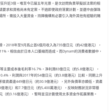
元，狂升近3倍。唯至今已届五年光景，是次訪問負責草擬該法案的相
請要求和資格尚未有定案。不過即使政府落實計劃，並選中由彈珠
場所，需投入大量資金，持牌機構有必要引入海外其他有經驗的賭
2018年至9月爲止首6個月收入為735億日元（約42億港元），
降11%，相信由於日本人口萎縮而造成。而Dynam的消費者數據中，
主要成本後毛利率16.7%，净利潤83億日元（約5.8億港元），
.4%，利潤與2017年的54億日元（約3.8億港元）比較，同期上升
等值資產達449億日元（約30.9億港元），另外負債率亦頗低，資產
3億港元）和7.7億日元（約5,400萬港元），反映財務狀況非常穩
日元（約3.16億港元），暫時並沒計劃使用太多資金作拓展業務。