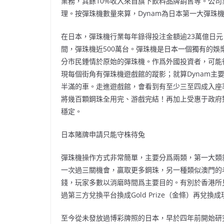
業務，其餘10%收入來自旗下飲料品牌銷售等。公司
理。按彈珠機數量來算，Dynam為日本第一大彈珠
在日本，彈珠機行業每年錄得投注金額逾23萬億日元，
間，彈珠機近500萬台。彈珠機是日本一個獨有的
分市民鍾情於原始的彈珠機。作爲外國投資者，可能
現每個街角有彈珠機遊戲館的蹤影；就算Dynam主
半滿的車。走進遊戲館，會看到有至少三至四成入座率
將幾百顆鋼珠全用完、游戲完結！再加上受惠于政府
穩定。
日本賭牌申請只能守株待兔
彈珠機操作方式非常簡單，主要分爲兩類，第一大類就
一次過三關機會，贏取更多鋼珠，另一種類似澳門的
錢，玩家多數以消磨時間爲主要目的。有別於香港所
過第三方兌換平台換成Gold Prize（金條）再
至今從未發放過博彩牌照的日本，早於四年前開始研