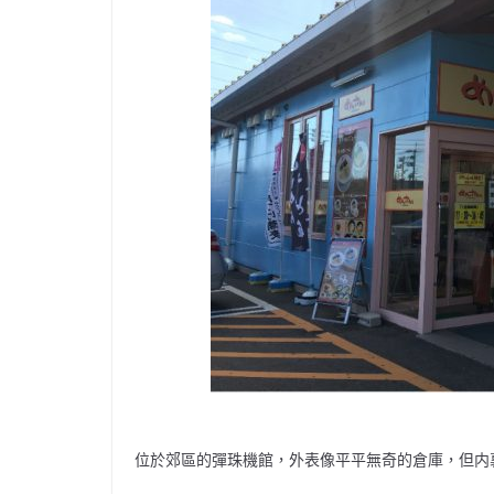
位於郊區的彈珠機館，外表像平平無奇的倉庫，但内