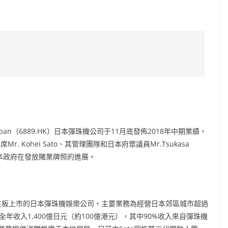
C
o
p
y
Li
n
k
 Japan（6889.HK）日本彈珠機公司于11月底發佈2018年中期業績，
 Kohei Sato、其管理團隊和日本府眾議員Mr.Tsukasa
和日本政府在發放賭業牌照的進展。
在香港主板上市的日本彈珠機娛樂公司，主要業務為經營日本郊區城市超過
全年收入1,400億日元（約100億港元），其中90%收入來自彈珠機