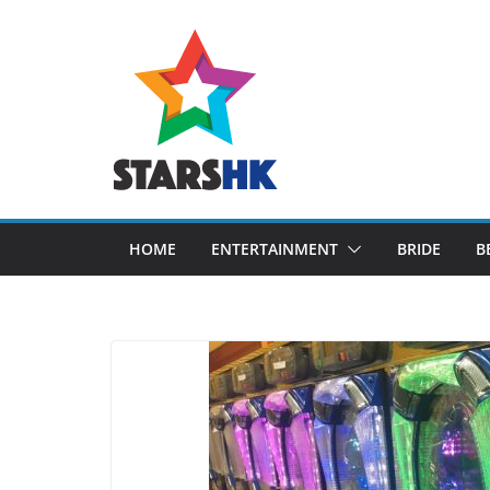
Skip
to
content
HOME
ENTERTAINMENT
BRIDE
B