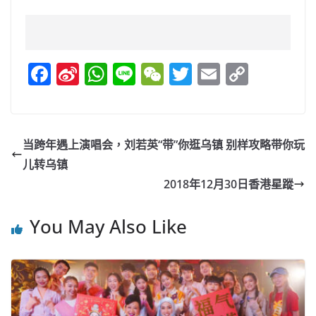
F
Si
W
Li
W
T
E
C
a
n
h
n
e
w
m
o
c
a
at
e
C
itt
ai
p
e
W
s
h
er
l
y
当跨年遇上演唱会，刘若英“带”你逛乌镇 别样攻略带你玩
b
ei
A
at
Li
儿转乌镇
o
b
p
n
2018年12月30日香港星蹤
o
o
p
k
You May Also Like
k