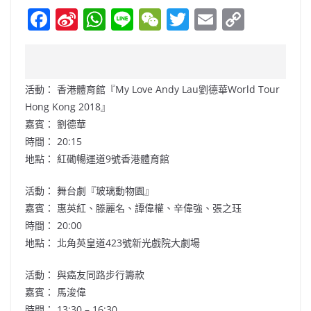
F
Si
W
Li
W
T
E
C
a
n
h
n
e
w
m
o
c
a
at
e
C
itt
ai
p
e
W
s
h
er
l
y
活動：
香港體育館
『My Love Andy Lau劉德華World Tour
b
ei
A
at
Li
Hong Kong 2018』
o
b
p
n
嘉賓： 劉德華
時間： 20:15
o
o
p
k
地點： 紅磡暢運道9號香港體育館
k
活動： 舞台劇『玻璃動物園』
嘉賓： 惠英紅、滕麗名、譚偉權、辛偉強、張之珏
時間： 20:00
地點： 北角英皇道423號新光戲院大劇場
活動： 與癌友同路步行籌款
嘉賓： 馬浚偉
時間： 13:30 – 16:30