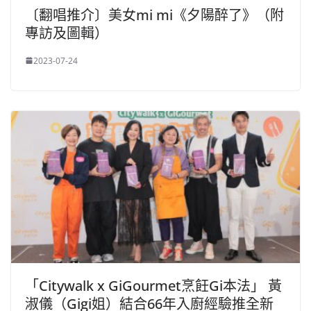
〔翻唱推介〕美女mi mi《夕陽醉了》（附
專訪及圖輯）
2023-07-24
「Citywalk x GiGourmet烹飪Gi本法」 黃
淑儀（Gigi姐）結合66年入廚經驗推全新