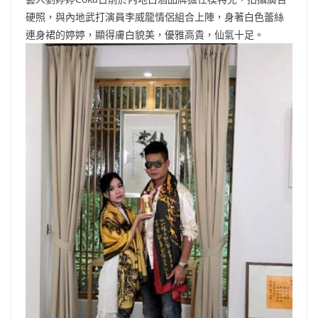
b
ei
A
at
Li
硬照，與內地武打演員李威龍情侶組合上陣，身著白色蕾絲
o
b
p
n
連身裙的婷婷，顯得膚白貌美，優雅高貴，仙氣十足。
o
o
p
k
k