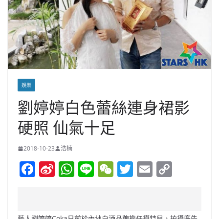
娛樂
劉婷婷白色蕾絲連身裙影
硬照 仙氣十足
2018-10-23
浩楠
F
Si
W
Li
W
T
E
C
a
n
h
n
e
w
m
o
c
a
at
e
C
itt
ai
p
e
W
s
h
er
l
y
藝人劉婷婷Coka日前於內地白酒品牌擔任模特兒，拍攝廣告