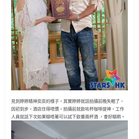
見到婷婷精神奕奕的樣子，其實婷婷就話拍攝前晚失眠了，
因初到步，酒店住得唔慣，拍攝前就飲咗杯咖啡提神，工作
人員就話下次如果瞓唔著可以試下飲番兩杯酒 ，會好瞓啲。