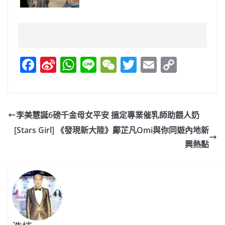
F
Si
W
Li
W
T
E
C
a
n
h
n
e
w
m
o
c
a
at
e
C
itt
ai
p
e
W
s
h
er
l
y
李美慧誕6磅千金母女平安 搵定專業催乳師助餵人奶
b
ei
A
at
Li
[Stars Girl] 《發現新大陸》鄺芷凡Omi與你同遊內地新
o
b
p
n
興熱點
o
o
p
k
k