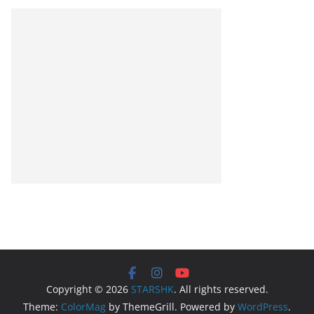
Copyright © 2026
STARSHK
. All rights reserved.
Theme:
ColorMag
by ThemeGrill. Powered by
WordPress
.