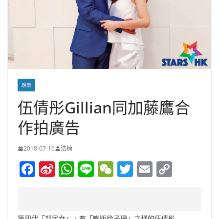
娛樂
伍倩彤Gillian同加藤鷹合
作拍廣告
2018-07-16
浩楠
F
Si
W
Li
W
T
E
C
a
n
h
n
e
w
m
o
c
a
at
e
C
itt
ai
p
e
W
s
h
er
l
y
第四代「邦民女」，有「嫩版徐子珊」之稱的伍倩彤