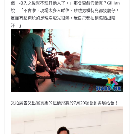
但一投入之後就不理其他人了。」那會否戲假情真？Gillian
說：「不會啦，現場太多人睇住，雖然男模特兒都幾靚仔！
反而有點尷尬的是現場燈光很熱，我自己都拍到濕晒出晒
汗！」
又拍廣告又出寫真集的伍倩彤將於7月20號會到書展站台！