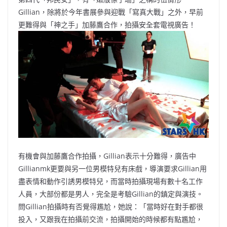
b
ei
A
at
Li
Gillian，除將於今年書展參與迎戰「寫真大戰」之外，早前
o
b
p
n
更難得與「神之手」加藤鷹合作，拍攝安全套電視廣告！
o
o
p
k
k
有機會與加藤鷹合作拍攝，Gillian表示十分難得，廣告中
Gillianmk更要與另一位男模特兒有床戲，導演要求Gillian用
盡表情和動作引誘男模特兒，而當時拍攝現場有數十名工作
人員，大部份都是男人，完全是考驗Gillian的鎮定與演技。
問Gillian拍攝時有否覺得尷尬，她說：「當時好在對手都很
投入，又跟我在拍攝前交流，拍攝開始的時候都有點尷尬，