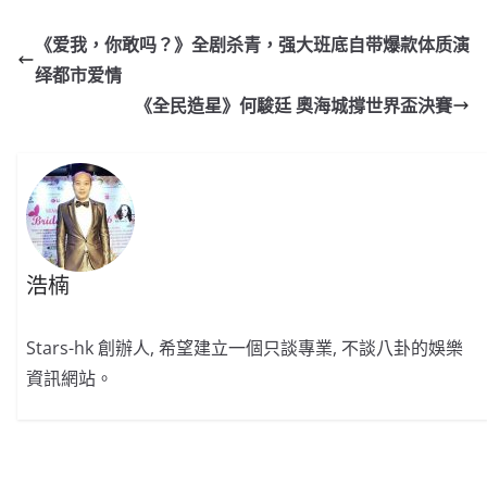
c
a
at
e
C
itt
ai
p
e
W
s
h
er
l
y
《爱我，你敢吗？》全剧杀青，强大班底自带爆款体质演
b
ei
A
at
Li
绎都市爱情
o
b
p
n
《全民造星》何駿廷 奧海城撐世界盃決賽
o
o
p
k
k
浩楠
Stars-hk 創辦人, 希望建立一個只談專業, 不談八卦的娛樂
資訊網站。