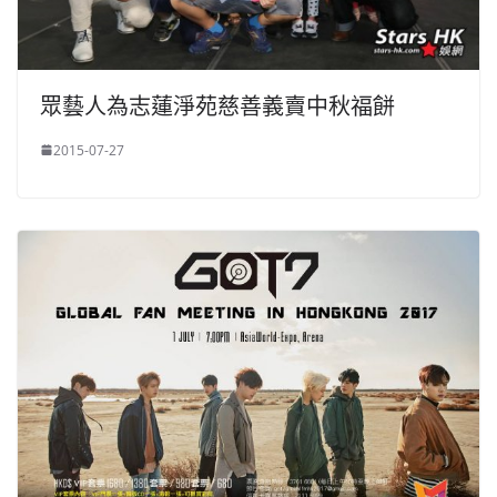
眾藝人為志蓮淨苑慈善義賣中秋福餅
2015-07-27