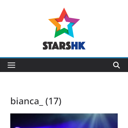
Skip
to
content
bianca_ (17)