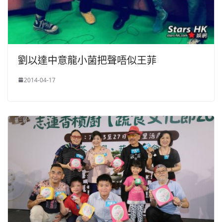
劉以達中意龍小菌把聲唔似王菲
2014-04-17