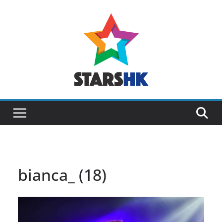
Skip
to
content
bianca_ (18)