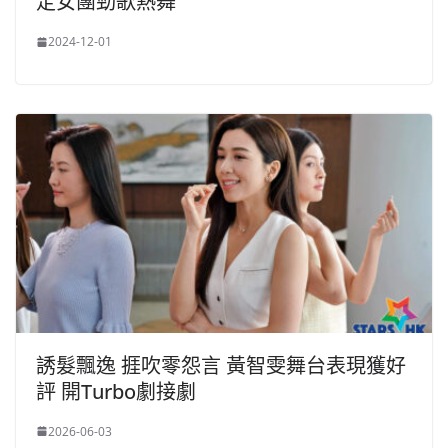
定女團勁歌熱舞
2024-12-01
誘髮飄逸 捱吹零怨言 黃智雯舞台表現獲好
評 開Turbo劇接劇
2026-06-03