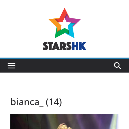
Skip
to
content
bianca_ (14)