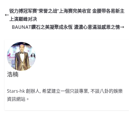
c
a
at
e
C
itt
ai
p
e
W
s
h
er
l
y
锐力搏冠军赛“荣誉之战”上海赛完美收官 金腰带各易新主
b
ei
A
at
Li
上演巅峰对决
o
b
p
n
BAUNAT鑽石之美凝聚成永恆 濃濃心意滿溢感恩之情
o
o
p
k
k
浩楠
Stars-hk 創辦人, 希望建立一個只談專業, 不談八卦的娛樂
資訊網站。