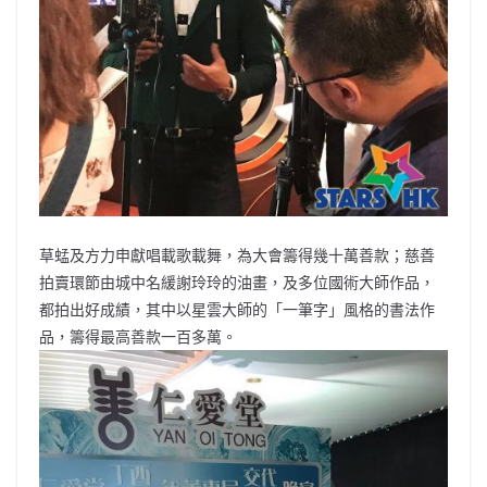
草蜢及方力申獻唱載歌載舞，為大會籌得幾十萬善款；慈善
拍賣環節由城中名緩謝玲玲的油畫，及多位國術大師作品，
都拍出好成績，其中以星雲大師的「一筆字」風格的書法作
品，籌得最高善款一百多萬。