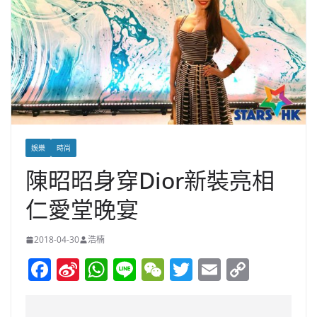
娛樂
時尚
陳昭昭身穿Dior新裝亮相
仁愛堂晚宴
2018-04-30
浩楠
F
Si
W
Li
W
T
E
C
a
n
h
n
e
w
m
o
c
a
at
e
C
itt
ai
p