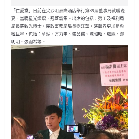
e
W
s
h
er
l
y
「仁愛堂」日前在尖沙咀洲際酒店舉行第39屆董事局就職晚
b
ei
A
at
Li
宴，當晚星光熠熠，冠蓋雲集。出席的包括：勞工及福利局
o
b
p
n
局長羅致光博士，民政事務局局長劉江華，演藝界更加是粒
粒巨星，包括：草蜢、方力申、盛品儒、陳昭昭、羅霖、鄭
o
o
p
k
明明、張羽希等。
k