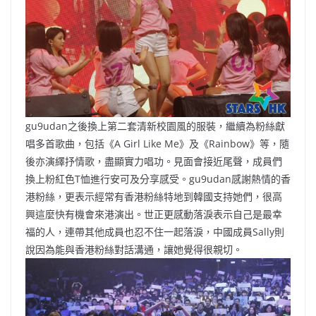
gu9udan之後換上第二套清新校園風的服裝，繼續為粉絲獻
唱多首歌曲，包括《A Girl Like Me》及《Rainbow》等，隨
後亦演繹抒情歌，盡顯實力唱功。見面會接近尾聲，成員們
換上粉紅色T恤進行安可及分享感受。gu9udan感謝熱情的香
港粉絲，更表示經常有香港粉絲特地到韓國支持她們，很高
興這麼快有機會來港演出。世正更感動落淚表示自己是最幸
福的人，連帶其他成員也忍不住一起落淚，中國成員Sally則
說因為能與香港粉絲對話溝通，讓她覺得很親切。