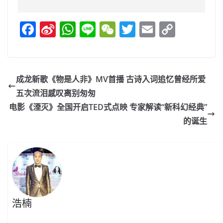
F
Si
W
Li
W
T
E
C
a
n
h
n
e
w
m
o
c
a
at
e
C
itt
ai
p
e
W
s
h
er
l
y
成龙新歌《物是人非》MV首播 古诗入词追忆曾经所爱
b
ei
A
at
Li
五次流泪感叹离别匆匆
o
b
p
n
电影《湮灭》全国开启TED式点映 专家解读“新科幻经典”
o
o
p
k
的诞生
k
浩楠