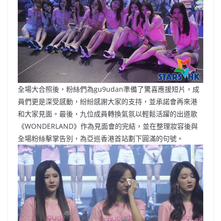
全場大合照後，粉絲們為gu9udan準備了驚喜應援短片，成
員們更是深受感動，紛紛感謝大家的支持，並承諾會再來港
和大家見面。最後，九位成員轉換氣氛以輕鬆活躍的出道歌
《WONDERLAND》作為見面會的完結，並在整理妝容後與
全場粉絲擊掌告別，為亞巡香港首站劃下圓滿的句號。