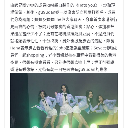
由師兄團VIXX的成員Ravi親自製作的《Hate you》，炒熱現
場氣氛。其後，gu9udan逐一以廣東話向觀眾打招呼，成員
們分為兩組：姐姐及妹妹line與大家聊天，分享首次來港舉行
見面會的心情。被問到最想食的香港美食：點心，蛋撻和芒
果甜品當然少不了；更有在場粉絲推薦臭豆腐，不過成員們
就搖頭表示怕怕，十分搞笑。另外也提及想去的景點，隊長
Hana表示想去看看有名的Soho區及乘坐纜車；Soyee想和成
員們一起shopping；老小慧妍就指在車程中看到很美的香港
夜景，很想有機會看看，另外也很想去迪士尼；世正則聽說
香港有蠟像館，期待有朝一日裡面會有gu9udan的蠟像。