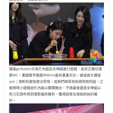
隨後gu9udan分為忙內組及女神組進行遊戲，由世正擔任環
節MC。畫圖猜字遊戲中Mimi最有畫畫天份，被成員大讚是
ace；海彬則被指想法奇怪，成員們搞笑地拒絕與她同組。之
後限時小遊戲由忙內組以撒嬌勝出，不過最後還是女神組以
剪刀石頭布得到環節最終勝利，獲得拋簽名球給粉絲的權
利。