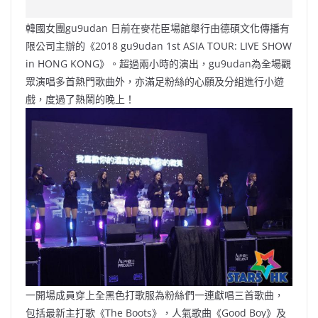
c
a
at
e
C
itt
ai
p
e
W
s
h
er
l
y
韓國女團gu9udan 日前在麥花臣場館舉行由德碩文化傳播有
b
ei
A
at
Li
限公司主辦的《2018 gu9udan 1st ASIA TOUR: LIVE SHOW
o
b
p
n
in HONG KONG》。超過兩小時的演出，gu9udan為全場觀
眾演唱多首熱門歌曲外，亦滿足粉絲的心願及分組進行小遊
o
o
p
k
戲，度過了熱鬧的晚上！
k
一開場成員穿上全黑色打歌服為粉絲們一連獻唱三首歌曲，
包括最新主打歌《The Boots》，人氣歌曲《Good Boy》及