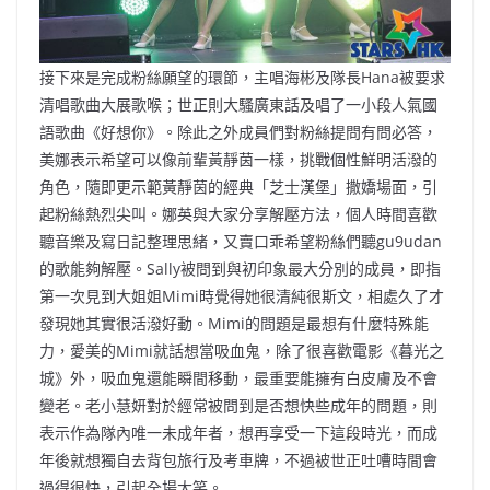
接下來是完成粉絲願望的環節，主唱海彬及隊長Hana被要求
清唱歌曲大展歌喉；世正則大騷廣東話及唱了一小段人氣國
語歌曲《好想你》。除此之外成員們對粉絲提問有問必答，
美娜表示希望可以像前輩黃靜茵一樣，挑戰個性鮮明活潑的
角色，隨即更示範黃靜茵的經典「芝士漢堡」撒嬌場面，引
起粉絲熱烈尖叫。娜英與大家分享解壓方法，個人時間喜歡
聽音樂及寫日記整理思緒，又賣口乖希望粉絲們聽gu9udan
的歌能夠解壓。Sally被問到與初印象最大分別的成員，即指
第一次見到大姐姐Mimi時覺得她很清純很斯文，相處久了才
發現她其實很活潑好動。Mimi的問題是最想有什麼特殊能
力，愛美的Mimi就話想當吸血鬼，除了很喜歡電影《暮光之
城》外，吸血鬼還能瞬間移動，最重要能擁有白皮膚及不會
變老。老小慧妍對於經常被問到是否想快些成年的問題，則
表示作為隊內唯一未成年者，想再享受一下這段時光，而成
年後就想獨自去背包旅行及考車牌，不過被世正吐嘈時間會
過得很快，引起全場大笑。