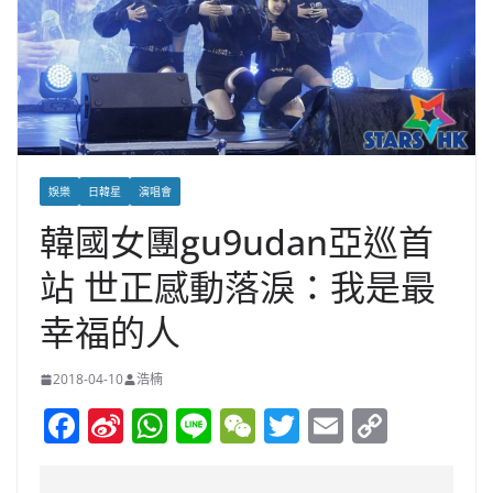
娛樂
日韓星
演唱會
韓國女團gu9udan亞巡首
站 世正感動落淚：我是最
幸福的人
2018-04-10
浩楠
F
Si
W
Li
W
T
E
C
a
n
h
n
e
w
m
o