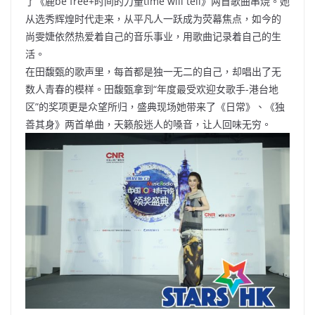
了《鹿be free+时间的力量time will tell》两首歌曲串烧。她
从选秀辉煌时代走来，从平凡人一跃成为荧幕焦点，如今的
尚雯婕依然热爱着自己的音乐事业，用歌曲记录着自己的生
活。
在田馥甄的歌声里，每首都是独一无二的自己，却唱出了无
数人青春的模样。田馥甄拿到“年度最受欢迎女歌手-港台地
区”的奖项更是众望所归，盛典现场她带来了《日常》、《独
善其身》两首单曲，天籁般迷人的嗓音，让人回味无穷。