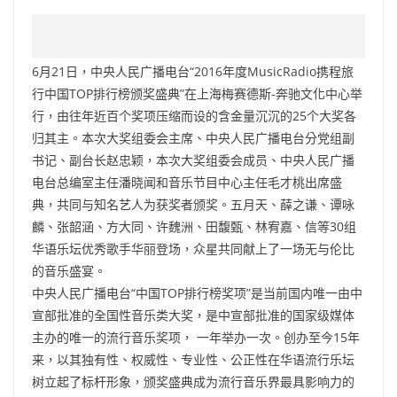
a
n
h
n
e
w
m
o
c
a
at
e
C
itt
ai
p
e
W
s
h
er
l
y
6月21日，中央人民广播电台“2016年度MusicRadio携程旅
b
ei
A
at
Li
行中国TOP排行榜颁奖盛典”在上海梅赛德斯-奔驰文化中心举
o
b
p
n
行，由往年近百个奖项压缩而设的含金量沉沉的25个大奖各
归其主。本次大奖组委会主席、中央人民广播电台分党组副
o
o
p
k
书记、副台长赵忠颖，本次大奖组委会成员、中央人民广播
k
电台总编室主任潘晓闻和音乐节目中心主任毛才桃出席盛
典，共同与知名艺人为获奖者颁奖。五月天、薛之谦、谭咏
麟、张韶涵、方大同、许魏洲、田馥甄、林宥嘉、信等30组
华语乐坛优秀歌手华丽登场，众星共同献上了一场无与伦比
的音乐盛宴。
中央人民广播电台“中国TOP排行榜奖项”是当前国内唯一由中
宣部批准的全国性音乐类大奖，是中宣部批准的国家级媒体
主办的唯一的流行音乐奖项， 一年举办一次。创办至今15年
来，以其独有性、权威性、专业性、公正性在华语流行乐坛
树立起了标杆形象，颁奖盛典成为流行音乐界最具影响力的