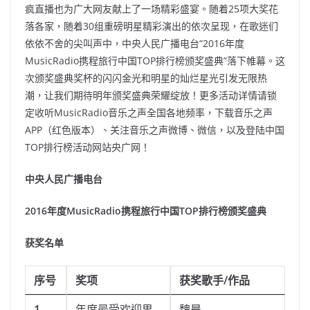
疯直播也为广大网友献上了一场精彩盛宴。随着25项大奖花
落各家，随着30组重磅明星精彩演出的依次呈现，在歌迷们
依依不舍的尖叫声中，中央人民广播电台“2016年度
MusicRadio携程旅行中国TOP排行榜颁奖盛典”落下帷幕。这
次颁奖盛典奖杯的闪闪金光和明星的灿烂星光引发无限热
潮，让我们期待明年颁奖盛典荣耀绽放！更多活动详情请锁
定收听MusicRadio音乐之声全国各地频率，下载音乐之声
APP（红色版本）、关注音乐之声微博、微信，以及登陆中国
TOP排行榜活动网站央广网！
中央人民广播电台
2016
年度MusicRadio携程旅行中国TOP排行榜颁奖盛典
获奖名单
序号
奖项
获奖歌手/作品
1.
年度最受欢迎男
魏晨