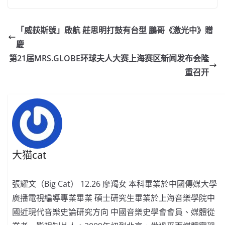
c
a
at
e
C
itt
ai
p
e
W
s
h
er
l
y
「威荻斯號」啟航 莊思明打鼓有台型 鵬哥《激光中》贈
b
ei
A
at
Li
慶
o
b
p
n
第21届MRS.GLOBE环球夫人大赛上海赛区新闻发布会隆
o
o
p
k
重召开
k
大猫cat
張耀文（Big Cat） 12.26 摩羯女 本科畢業於中國傳媒大學
廣播電視編導專業畢業 碩士研究生畢業於上海音樂學院中
國近現代音樂史論研究方向 中國音樂史學會會員、媒體從