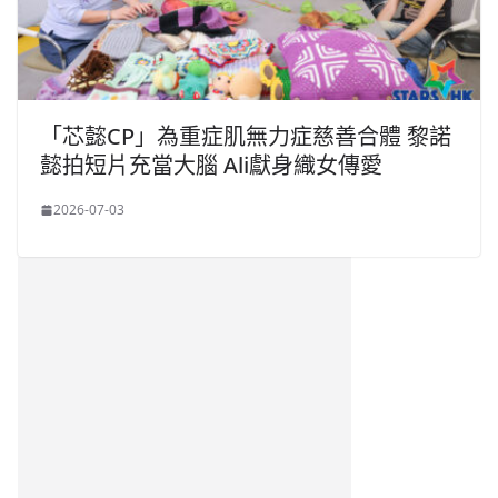
「芯懿CP」為重症肌無力症慈善合體 黎諾
懿拍短片充當大腦 Ali獻身織女傳愛
2026-07-03