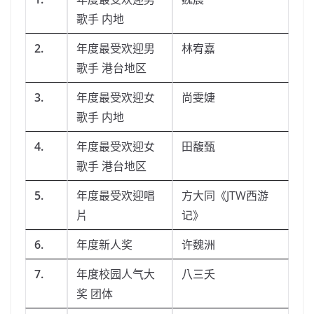
歌手 内地
2.
年度最受欢迎男
林宥嘉
歌手 港台地区
3.
年度最受欢迎女
尚雯婕
歌手 内地
4.
年度最受欢迎女
田馥甄
歌手 港台地区
5.
年度最受欢迎唱
方大同《JTW西游
片
记》
6.
年度新人奖
许魏洲
7.
年度校园人气大
八三夭
奖 团体