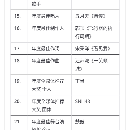
歌手
15.
年度最佳唱片
五月天《自传》
16.
年度最佳制作人
郭顶《飞行器的执
行周期》
17.
年度最佳作词
宋秉洋《看见爱》
18.
年度最佳作曲
汪苏泷《一笑倾
城》
19.
年度全媒体推荐
丁当
大奖 个人
20.
年度全媒体推荐
SNH48
大奖 团体
21.
年度最佳舞台演
鼓鼓
绎奖 个人