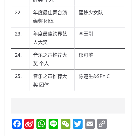
22.
年度最佳舞台演
蜜蜂少女队
绎奖 团体
23.
年度最佳跨界艺
李玉刚
人大奖
24.
音乐之声推荐大
郁可唯
奖 个人
25.
音乐之声推荐大
陈楚生&SPY.C
奖 团体
F
Si
W
Li
W
T
E
C
a
n
h
n
e
w
m
o