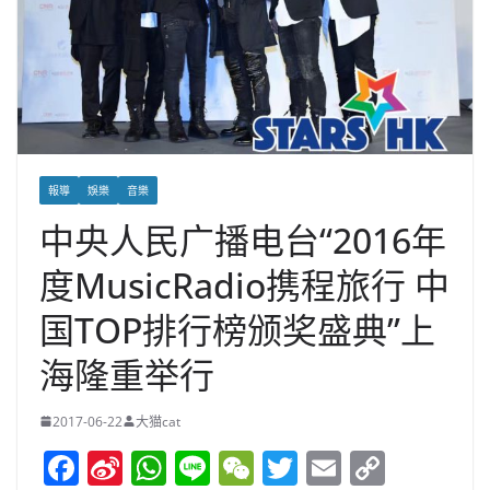
報導
娛樂
音樂
中央人民广播电台“2016年
度MusicRadio携程旅行 中
国TOP排行榜颁奖盛典”上
海隆重举行
2017-06-22
大猫cat
F
Si
W
Li
W
T
E
C