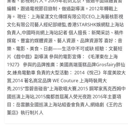
業者、影視制片人。2009年初到北京，做過平面媒體實習
編輯，跟過電視節目錄制，做過副導演。2012年轉戰上
海。 現任：上海星漾文化傳媒有限公司CEO,上海藝核影視
文化有限公司藝人經紀部總監,香港STARSHK娛網駐上海站
負責人,中國時尚網上海站記者 個人擅長：新聞采訪、稿件
撰寫、豐富的媒體資源、藝人資源、品牌資源等 喜好：音
樂、電影、美食、日劇——生活中不可或缺 經驗：文藝短
片《戲中戲》副導演 參與的電影宣傳：《毛澤東在上海
1927》 參與的品牌推廣：美國高端蛋糕品牌Grosfairy胖仙
女,蜂鳥電動車 負責的大型活動： 2014《悅己》年度美妝大
賞,2014 著名高定品牌 WE Couture 上海時裝周大
秀,2015“雪碧音碰音”上海歌唱大賽,2015 鋼琴家馬克西姆中
國巡演上海站,2015魔都首屆萬人熒光夜跑 2016年主要項
目：岳雲鵬全國巡演上海站組委會負責人,網絡劇《王的古
董店》執行制片人