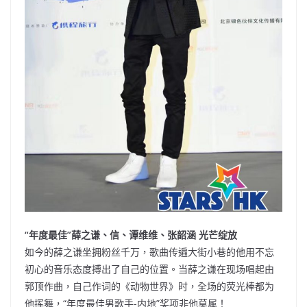
“年度最佳”薛之谦、信、谭维维、张韶涵 光芒绽放
如今的薛之谦坐拥粉丝千万，歌曲传遍大街小巷的他用不忘
初心的音乐态度搏出了自己的位置。当薛之谦在现场唱起由
郭顶作曲，自己作词的《动物世界》时，全场的荧光棒都为
他挥舞，“年度最佳男歌手-内地”奖项非他莫属！