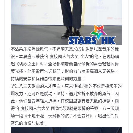
不沾染乐坛浮躁风气，不追随无意义的乱象是张磊音乐的标
识。本届盛典荣获“年度校园人气大奖-个人”的他，在现场唱
起《切歌之王》时，全场都随着他自然倾诉的声音轻轻挥舞
荧光棒。他用歌声告诉我们：影响力与喧闹高调从无关联，
持续的安静和优雅总带来更深刻的力量。
听过八三夭歌曲的人才明白，原来“热血”指的不仅是摇滚乐的
爆发力，还可以是感动、坚持、遇到挫折不放弃的勇气。因
此，他们备受年轻人追捧，在校园里更有着无数的拥趸，摘
得“年度校园人气大奖-团体”奖项就是最棒的答案。八三夭现
场一段《干啦干啦＋玩滑板的孩子不会变坏》，唱出他们对
音乐的热情与执着！