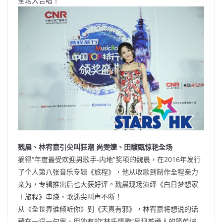
全场大合唱！
魏晨、林宥嘉引尖叫狂潮 尚雯婕、田馥甄惊艳全场
摘得“年度最受欢迎男歌手-内地”奖项的魏晨，在2016年发行
了个人第八张音乐专辑《旅程》，他从收歌到制作全程亲力
亲为，专辑推出后也大获好评。魏晨现场演绎《白日梦想家
＋旅程》串烧，歌迷尖叫声不断！
从《全世界谁倾听你》到《天真有邪》，林宥嘉将想说的话
藏在一词一句里，用独有的“林氏情歌”呈现普通人的简单诚