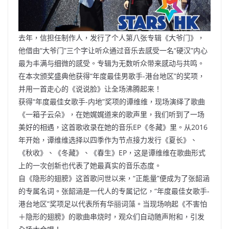
去年，信担任制作人，发行了个人第八张专辑《大爷门》，
他借由“大爷门”三个字让听众通过音乐去感受一名“硬汉”内心
最为丰满与细微的感受。专辑为无数听众带来感动与共鸣。
在本次颁奖盛典他获得“年度最佳男歌手-港台地区”的奖项，
并用一首走心的《说说脸》让全场沸腾起来！
获得“年度最佳女歌手-内地”奖项的谭维维，现场演绎了歌曲
《一箱子云朵》，在她娓娓道来的歌声里，我们听到了一场
美好的相遇，这首歌收录在她的音乐EP《冬藏》里。从2016
年开始，谭维维选择以四季作为节点接力发行《夏长》、
《秋收》、《冬藏》、《春生》EP，这是谭维维在歌曲形式
上的一次创新也代表了她最真实的音乐态度。
自《隐形的翅膀》这首歌问世以来，“正能量”便成为了张韶涵
的专属名词。张韶涵是一代人的专属记忆，“年度最佳女歌手-
港台地区”奖项足以代表所有华丽词藻。当现场响起《不害怕
＋隐形的翅膀》的歌曲串烧时，观众们自动随声附和，引发