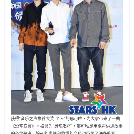
获得“音乐之声推荐大奖-个人”的郁可唯，为大家带来了一曲
《没空寂寞》。被誉为“灵魂唱将”，郁可唯是用歌声讲述故事
的心灵歌者，婉转的声线和稳重的台风也征服了许多的观