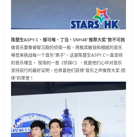
陈楚生&SPY.C、郁可唯、丁当、SNH48“推荐大奖”势不可挡
做音乐要像睿智沉稳的侦探一般，用极其敏锐和细腻的音乐
嗅觉来挑战每一个音乐“案子”，这是陈楚生&SPY.C一直坚持
的音乐理念。 现场的一首《侦探C》，就是他们心中对音乐
坚持前行的最好证明，也恭喜他们获得“音乐之声推荐大奖-团
体”的荣誉！