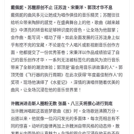
戴佩妮、苏醒原创不止 汪苏泷、宋秉洋、郭顶才华不息
戴佩妮的曲风多元让她成为唱作俱佳的音乐精灵；苏醒往往
给听众带来陶醉的感觉。在盛典舞台上的他，歌曲《越来越
近》中漂亮的转音和足够辨识度的音色，让全场为他鼓掌；
会作曲、能写词、唱功了得，如此全面发展的汪苏泷身上似
乎有挖不完的宝藏，不论是在个人唱片或影视剧音乐创作方
面，他都提交了一份优秀答卷；宋秉洋以作品成绩验证了自
己的音乐创作才华，一系列无法被标签化的曲风为流行音乐
带来了全新的潮流体验；郭顶是“最会用音乐讲故事的人”。郭
顶凭借《飞行器的执行周期》在此次获得“年度最佳制作人”的
奖项，现场他演绎了《水星记》，深情的演唱伴随着优美的
曲风，让全场沉浸在他的音乐世界里！
许魏洲进击新人圈粉无数 张磊、八三夭将撩心进行到底
当许魏洲唱起这首追梦歌曲《放》时，全场歌迷沸腾万分。
出道以来，他就像一位闪闪发光的多面体，每次亮相总有不
同的惊喜。动听的旋律再加上许魏洲自带风格的动态帅，散
发着从内而外的认真魅力。全场的观众也沉浸在他无处不在