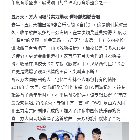
年度音乐盛事、最受瞩目的华语流行音乐盛会之一。
五月天、方大同唱片实力爆表 谭咏麟超燃合唱
去年，五月天推出第9张音乐专辑《自传》，这是他们耗时最
久、收录歌曲最多的一张专辑，在本次颁奖盛典摘得“年度最
佳唱片”的奖项。盛典现场，五月天与“永远二十五岁的校长”
谭咏麟同台合唱了一曲《脱胎换骨》。谭校长是很多人心中
的传奇，更是金曲制造机。这首与五月天合作的《脱胎换
骨》收录在谭校长的新专辑《欣赏》中，现场两代巨星的合
唱更是燃爆了观众热情的火苗，尖叫声不断！
听过方大同歌曲的人，记忆里都抹不去那份特有的情怀。
2016年方大同带给我们全新创作专辑《JTW西游记》，该专
辑筹备了两年半时间，推出后备受好评，该专辑获得了“年度
最受欢迎唱片”的荣誉。专辑中有一首《FLOW》是由方大同
和王力宏共同创作完成的，加入了许多中国传统乐器的演
奏，方大同现场演绎了这首歌曲，美妙的旋律感染了全场。