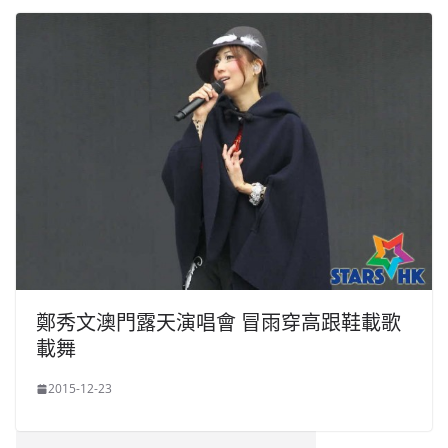
鄭秀文澳門露天演唱會 冒雨穿高跟鞋載歌
載舞
2015-12-23