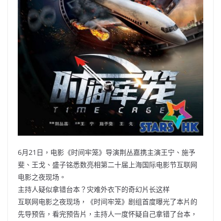
6月21日，电影《时间牢笼》导演荆丛嘉携主演王宁、施予
斐、王戈、盛子铭悉数亮相第二十届上海国际电影节互联网
电影之夜现场。
主持人疑似拿错台本？灾难外衣下的奇幻片长这样
互联网电影之夜现场，《时间牢笼》剧组首度曝光了本片的
先导预告，看完预告片，主持人一度怀疑自己拿错了台本，