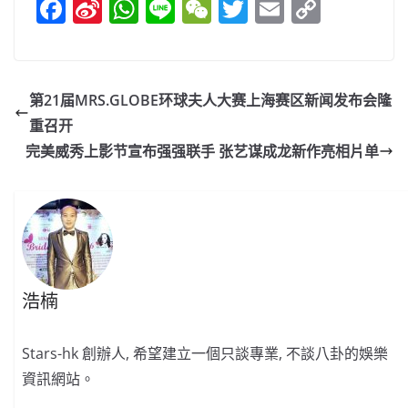
F
Si
W
Li
W
T
E
C
a
n
h
n
e
w
m
o
c
a
at
e
C
itt
ai
p
e
W
s
h
er
l
y
第21届MRS.GLOBE环球夫人大赛上海赛区新闻发布会隆
b
ei
A
at
Li
重召开
o
b
p
n
完美威秀上影节宣布强强联手 张艺谋成龙新作亮相片单
o
o
p
k
k
浩楠
Stars-hk 創辦人, 希望建立一個只談專業, 不談八卦的娛樂
資訊網站。