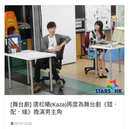
[舞台劇] 唐松曦(Kaza)再度為舞台劇《錯．
配．緣》擔演男主角
2015-12-02