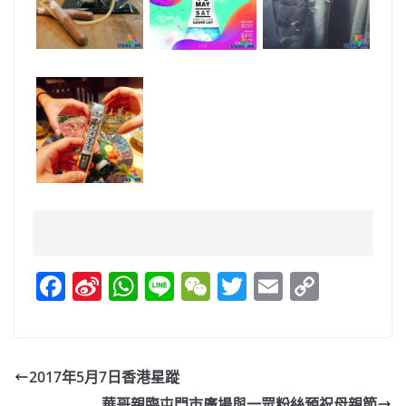
F
Si
W
Li
W
T
E
C
a
n
h
n
e
w
m
o
c
a
at
e
C
itt
ai
p
e
W
s
h
er
l
y
2017年5月7日香港星蹤
b
ei
A
at
Li
華哥親臨屯門市廣場與一眾粉絲預祝母親節