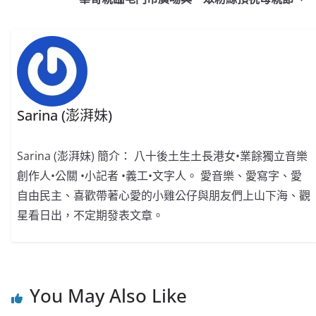
o
b
p
n
o
o
p
k
k
Sarina (澎湃妹)
Sarina (澎湃妹) 簡介： 八十後土生土長港女•業餘獨立音樂
創作人•公關 •小記者 •義工•文字人。 愛音樂、愛寫字、愛
自由民主、喜歡帶著心愛的小雞公仔與朋友們上山下海、觀
星看日出，不定期發表文章。
You May Also Like