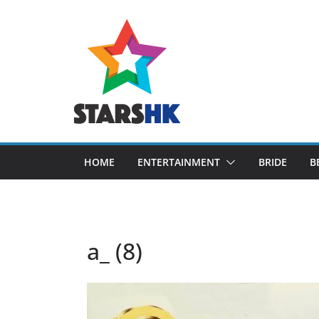
Skip
to
content
HOME
ENTERTAINMENT
BRIDE
B
a_ (8)