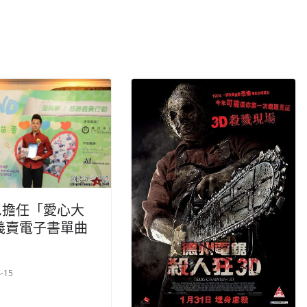
恩擔任「愛心大
義賣電子書單曲
-15