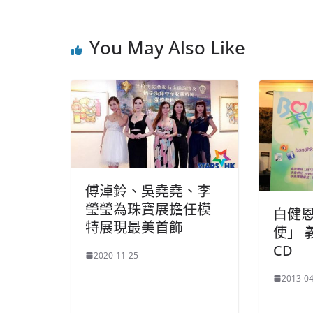
You May Also Like
傅淖鈴、吳堯堯、李
瑩瑩為珠寶展擔任模
白健
特展現最美首飾
使」 
CD
2020-11-25
2013-04