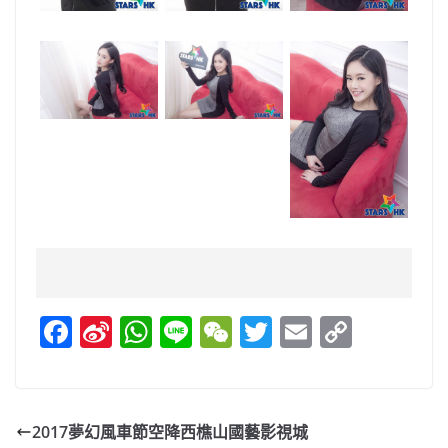
F
Si
W
Li
W
T
E
C
a
n
h
n
e
w
m
o
c
a
at
e
C
itt
ai
p
e
W
s
h
er
l
y
2017夢幻風車節空降西樵山國藝影視城