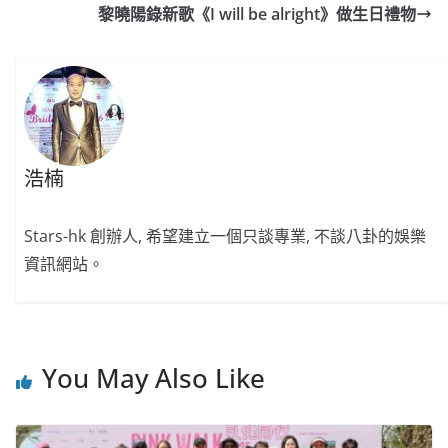
b
ei
A
at
Li
黎曉陽錄新歌《I will be alright》做生日禮物
o
b
p
n
o
o
p
k
k
浩楠
Stars-hk 創辦人, 希望建立一個只談專業, 不談八卦的娛樂
資訊網站。
You May Also Like