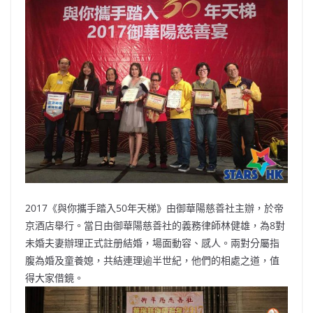
b
ei
A
at
Li
o
b
p
n
o
o
p
k
k
2017《與你攜手踏入50年天梯》由御華陽慈善社主辦，於帝
京酒店舉行。當日由御華陽慈善社的義務律師林健雄，為8對
未婚夫妻辦理正式註册結婚，場面動容、感人。兩對分屬指
腹為婚及童養媳，共結連理逾半世紀，他們的相處之道，值
得大家借鏡。