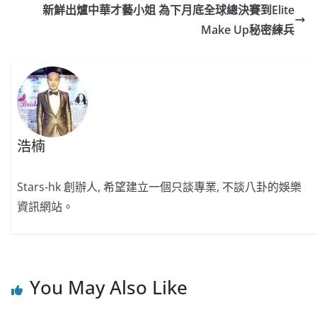
b
ei
A
at
Li
新鮮出爐中華才藝小姐 為下月底全球總決賽到Elite
o
b
p
n
Make Up秘密練兵
o
o
p
k
k
浩楠
Stars-hk 創辦人, 希望建立一個只談專業, 不談八卦的娛樂
資訊網站。
You May Also Like