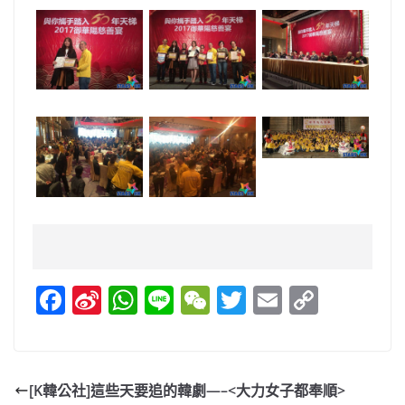
F
Si
W
Li
W
T
E
C
a
n
h
n
e
w
m
o
c
a
at
e
C
itt
ai
p
e
W
s
h
er
l
y
[K韓公社]這些天要追的韓劇—–<大力女子都奉順>