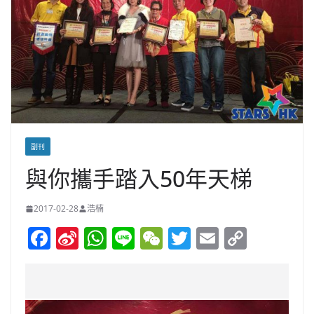
副刊
與你攜手踏入50年天梯
2017-02-28
浩楠
F
Si
W
Li
W
T
E
C
a
n
h
n
e
w
m
o
c
a
at
e
C
itt
ai
p
e
W
s
h
er
l
y