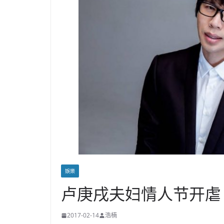
娛樂
卢庚戌夫妇情人节开虐
2017-02-14
浩楠