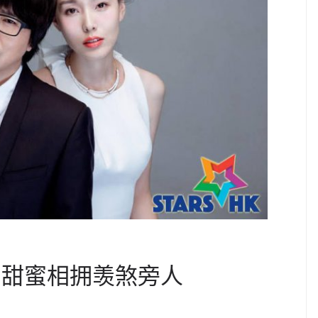
 甜蜜相拥羡煞旁人