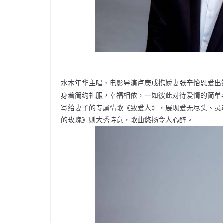
水木年华主唱、电影导演卢庚戌携娇妻张辛怡恩爱出
身着简约礼服，幸福相依，一如彼此对待爱情的简单
写给妻子的专属情歌《致爱人》，展现爱无尽头、灵
的玫瑰》则大秀诗意，歌曲悠扬令人心醉。