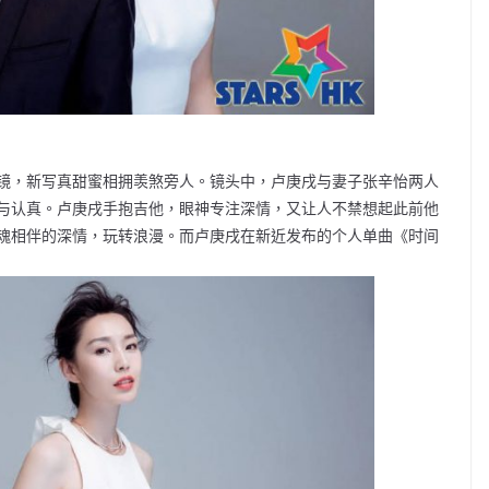
镜，新写真甜蜜相拥羡煞旁人。镜头中，卢庚戌与妻子张辛怡两人
与认真。卢庚戌手抱吉他，眼神专注深情，又让人不禁想起此前他
魂相伴的深情，玩转浪漫。而卢庚戌在新近发布的个人单曲《时间