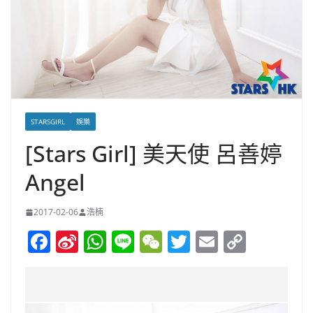
STARSGIRL
娛樂
[Stars Girl] 美天使 呂善婷
Angel
2017-02-06
浩楠
F
Si
W
Li
W
T
E
C
a
n
h
n
e
w
m
o
c
a
at
e
C
itt
ai
p
e
W
s
h
er
l
y