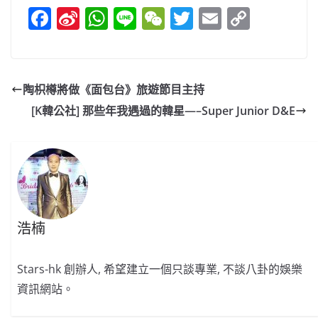
F
Si
W
Li
W
T
E
C
a
n
h
n
e
w
m
o
c
a
at
e
C
itt
ai
p
e
W
s
h
er
l
y
陶枳樽將做《面包台》旅遊節目主持
b
ei
A
at
Li
[K韓公社] 那些年我遇過的韓星—–Super Junior D&E
o
b
p
n
o
o
p
k
k
浩楠
Stars-hk 創辦人, 希望建立一個只談專業, 不談八卦的娛樂
資訊網站。