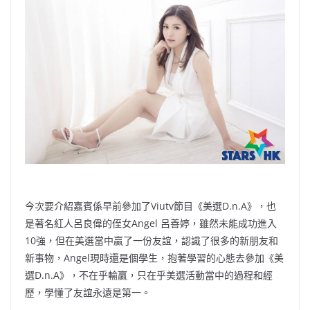
b
ei
A
at
Li
o
b
p
n
o
o
p
k
k
今次要介紹嘉賓係早前參加了Viutv節目《美選D.n.A》，也
是著名紅人呂良偉的侄女Angel 呂善婷，雖然未能成功進入
10強，但在美選當中贏了一份友誼，認識了很多的新朋友和
新事物，Angel現時還是個學生，抱著學習的心態去參加《美
選D.n.A》，不在乎輸贏，只在乎美選活動當中的過程和經
歷，學懂了友誼永遠是第一。