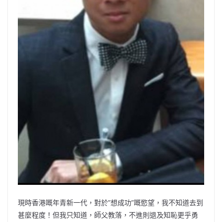
現時香港嘅年青新一代，對於”想成功”嘅慾望，我不知道去到
甚麼程度！但我只知道，師父教落，不進則退及知恥更乎勇