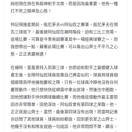
純他現在排在英超神射手次席，而是因為最重要，他有一種
打不死之精神及心態！
仲記得幾星期前，般尼茅夫vs阿仙奴之賽事，般尼茅夫在領
先三球底下，最後被阿仙奴在補時階段，迫和三比三完場。
這場比賽，可算是今季英超賽事其中一場經典球賽之一，但
我想帶出一點，藉著此場比賽，可以看出山齊士不平凡之心
態，正正表露無遺！
在補時，當基奧特入到第三球，亦即迫和對手之最關鍵入球
產生後，全隊阿仙奴球員就像自己捧盃似的，球員與球員個
個振臂高呼地擁抱慶祝之際，只有一位球員冷靜地沒有任何
慶賀動作，他只想快快從網窩中拿出皮球，然後往中圈跑，
因他想讓對手快快開球繼續比賽，而他做這個動作最主要原
因亦非常簡單，因他深信，阿仙奴會有第四球之來臨。他，
正正就是山齊士，當然，最後第四球沒有出現！而當時記者
亦訪問了其他球員，球員紛紛都說，回到更衣室之山齊士，
他機乎沒有和隊友說過一句說話，他非常悶悶不樂，顯言，