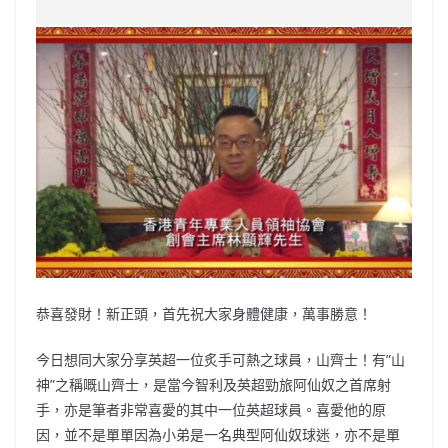
c
a
at
e
C
itt
ai
p
e
W
s
h
er
l
y
b
ei
A
at
Li
o
b
p
n
o
o
p
k
k
恭喜發財！新正頭，首先祝大家身體健康，萬事勝意！
今日想同大家分享英超一位炙手可熱之球員，山齊士！有”山
神”之稱嘅山齊士，是當今智利及英超勁旅阿仙奴之首席射
手，亦是筆者非常喜愛的其中一位英超球員。喜愛他的原
因，並不是單單因為小弟是一名典型阿仙奴球迷，亦不是單