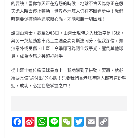
的要訣！當你每天正在抱怨的時候，地球不會因為你正在怨
天尤人時會停止轉動，世界各地嘅人仍在不斷進步中！我們
時刻要保持積極進取嘅心態，才能戰勝一切困難！
說回山齊士，截至2月3日，山齊士現時之入球數字是15球，
與另一英超勁旅車路士之迪亞高哥斯達同分，但我深信，如
無意外或受傷，山齊士今季應可為阿仙奴爭光，壓倒其他球
員，成為今屆之英超神射手！
從山齊士這位鐵漢球員身上，我哋學到了拼勁。要贏，就必
須要具備”肯付出”的心態！只要我們香港嘅年輕人都有這份幹
勁，成功，必定在您掌握之中！
F
Si
W
Li
W
T
E
C
a
n
h
n
e
w
m
o