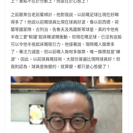
上，重點不在於分數上，而是在於心態上！
之前跟某位老前輩傾計，他對我說，以前嘅足球比現在好睇
得多了！他説以前嘅球員比現在球員好波，像以前西德，荷
蘭等國家隊，古列治，告魯夫及馬圖斯等球星，真的令他有
半夜三更”較鐘”起床睇波嘅衝動，但現在嘅足球，已沒有這股
可以令他半夜起床嘅吸引力，他接著說，現時嘅人娛樂多
了，專注力減退，但以前嘅人無咁多娛樂，唯一娛樂就是”練
波”，因此，以前球員嘅技術，大部份普遍比現時球員好！但
我則認為，球員是無變的，就算變，都只是心態變了！