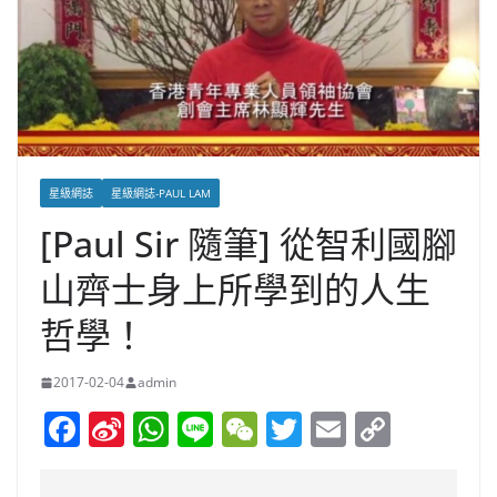
星級網誌
星級網誌-PAUL LAM
[Paul Sir 隨筆] 從智利國腳
山齊士身上所學到的人生
哲學！
2017-02-04
admin
F
Si
W
Li
W
T
E
C
a
n
h
n
e
w
m
o