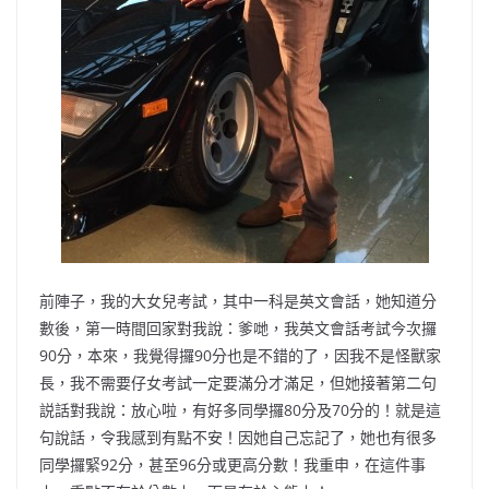
前陣子，我的大女兒考試，其中一科是英文會話，她知道分
數後，第一時間回家對我說：爹哋，我英文會話考試今次攞
90分，本來，我覺得攞90分也是不錯的了，因我不是怪獸家
長，我不需要仔女考試一定要滿分才滿足，但她接著第二句
説話對我說：放心啦，有好多同學攞80分及70分的！就是這
句說話，令我感到有點不安！因她自己忘記了，她也有很多
同學攞緊92分，甚至96分或更高分數！我重申，在這件事