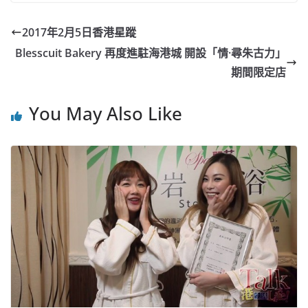
c
a
at
e
C
itt
ai
p
e
W
s
h
er
l
y
2017年2月5日香港星蹤
b
ei
A
at
Li
Blesscuit Bakery 再度進駐海港城 開設「情·尋朱古力」
o
b
p
n
期間限定店
o
o
p
k
You May Also Like
k