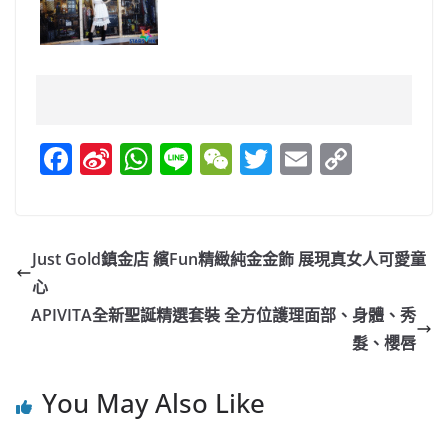
F
Si
W
Li
W
T
E
C
a
n
h
n
e
w
m
o
c
a
at
e
C
itt
ai
p
e
W
s
h
er
l
y
Just Gold鎮金店 繽Fun精緻純金金飾 展現真女人可愛童
b
ei
A
at
Li
心
o
b
p
n
APIVITA全新聖誕精選套裝 全方位護理面部、身體、秀
o
o
p
k
髮、櫻唇
k
You May Also Like