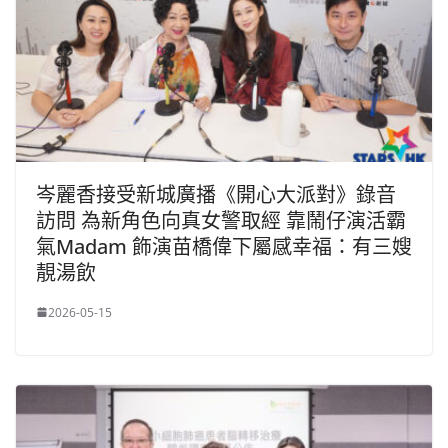
岑麗香接受新城廣播《開心大派對》錄音
訪問 為新角色向真女警取經 靠鬧仔演活霸
氣Madam 飾演苗橋偉下屬感幸福：有三嫂
靚湯飲
2026-05-15