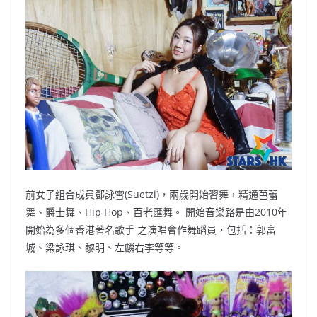
b
ei
A
at
Li
o
b
p
n
o
o
p
k
k
前女子組合成員鄧詠雪(Suetzi)，兩歲開始習舞，精通芭蕾
舞、爵士舞、Hip Hop、百老匯舞。 開始音樂路是由2010年
開始為多個香港著名歌手 之演唱會作舞蹈員，包括：郭富
城、梁詠琪、黎明、左麟右李等等。