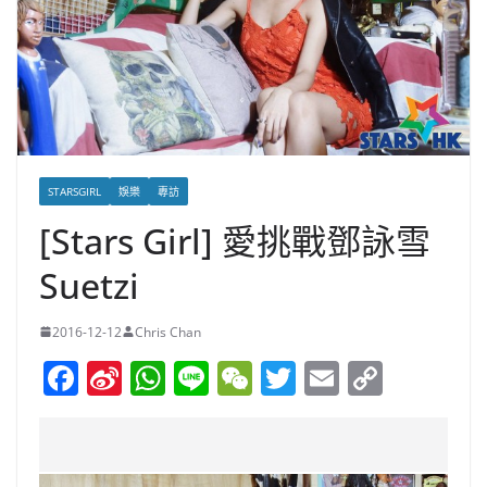
STARSGIRL
娛樂
專訪
[Stars Girl] 愛挑戰鄧詠雪
Suetzi
2016-12-12
Chris Chan
F
Si
W
Li
W
T
E
C
a
n
h
n
e
w
m
o
c
a
at
e
C
itt
ai
p
e
W
s
h
er
l
y