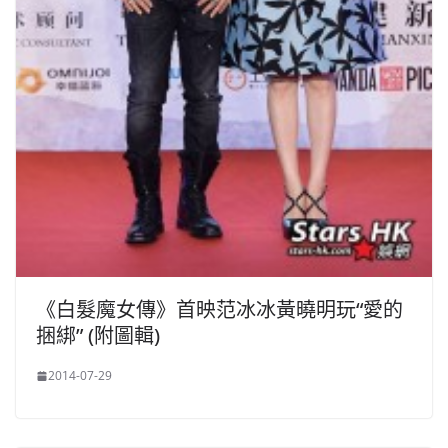
《白髮魔女傳》首映范冰冰黃曉明玩“愛的
捆綁” (附圖輯)
2014-07-29