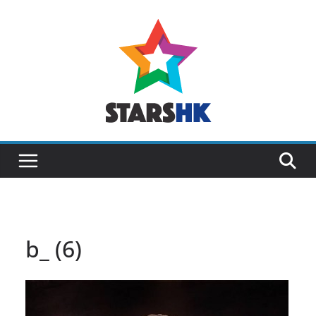
Skip
to
content
b_ (6)