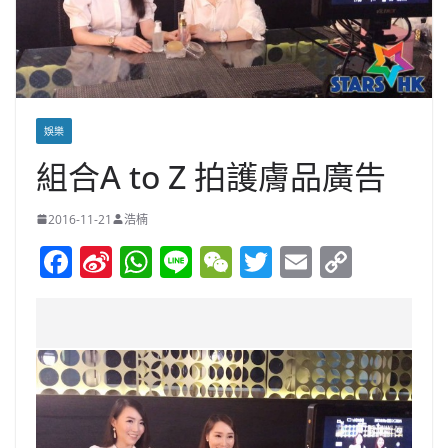
娛樂
組合A to Z 拍護膚品廣告
2016-11-21
浩楠
F
Si
W
Li
W
T
E
C
a
n
h
n
e
w
m
o
c
a
at
e
C
itt
ai
p
e
W
s
h
er
l
y
b
ei
A
at
Li
o
b
p
n