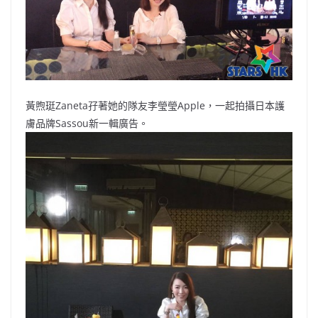
o
o
p
k
k
黃煦珽Zaneta孖著她的隊友李瑩瑩Apple，一起拍攝日本護
膚品牌Sassou新一輯廣告。