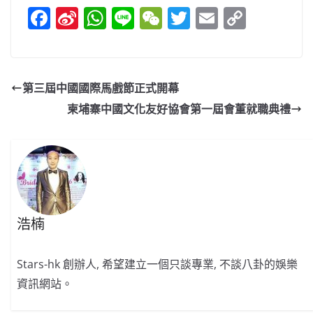
F
Si
W
Li
W
T
E
C
a
n
h
n
e
w
m
o
c
a
at
e
C
itt
ai
p
e
W
s
h
er
l
y
第三屆中國國際馬戲節正式開幕
b
ei
A
at
Li
柬埔寨中國文化友好協會第一屆會董就職典禮
o
b
p
n
o
o
p
k
k
浩楠
Stars-hk 創辦人, 希望建立一個只談專業, 不談八卦的娛樂
資訊網站。