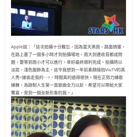
Apple說：「這次拍攝十分難忘，因為當天黑雨，路面擠塞，
在路上塞了一個多小時才到拍攝場地，雨大到連收音都成問
題，要等到雨小才可以進行，幸好最終順利完成。拍攝時以
淡妝、淺色服飾為主，這令我想到一年前素顏接拍ViuTV的真
人秀<誰偷走我的⋯>，時間真的過得很快。現在正努力練歌
練舞，為錄制人生第一首歌曲全力以赴，希望可以帶給大家
驚喜，見到一個全新形象的我。」