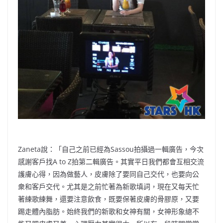
Zaneta說：「自己之前已經為Sassou拍攝過一輯廣告，今次
感謝客戶找A to Z拍第二輯廣告。其實平日我們都會互相交流
護膚心得，因為做藝人，皮膚除了要同自己交代，也要向公
衆和客戶交代。尤其是之前忙著為新歌填詞，現在又每天忙
著練歌練舞，還要注意飲食，既要保著皮膚的骨膠原，又要
踢走體內脂肪。始終我們的新歌和女神有關，女神形象總不