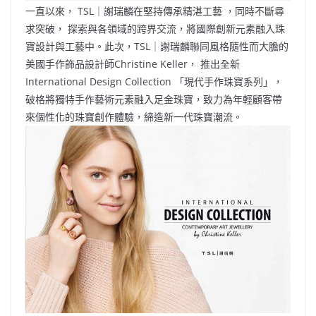
e
W
s
h
er
l
y
一直以來， TSL｜謝瑞麟在堅持傳承精湛工藝 ，同時不斷尋
b
ei
A
at
Li
求突破， 探索與各領域的跨界交流，將國際創新元素融入珠
o
b
p
n
寶設計與工藝中。此次，TSL｜謝瑞麟聯同風格隨性而大膽的
美國手作飾品設計師Christine Keller， 推出全新
o
o
p
k
International Design Collection 「現代手作珠寶系列」，
k
破格將獨特手作藝術元素融入足金珠寶，致力為年輕顧客帶
來個性化的珠寶創作體驗，締造新一代珠寶潮流。