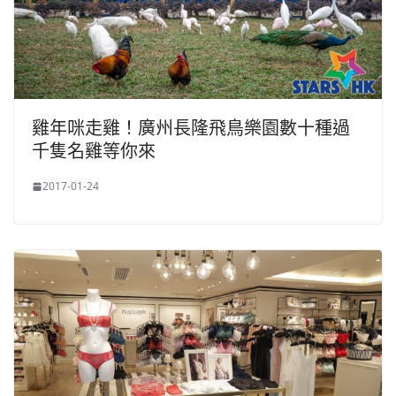
雞年咪走雞！廣州長隆飛鳥樂園數十種過
千隻名雞等你來
2017-01-24