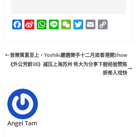
F
Si
W
Li
W
T
E
C
a
n
h
n
e
w
m
o
c
a
at
e
C
itt
ai
p
e
W
s
h
er
l
y
音樂質素至上，Yoshiki嚴選樂手十二月底香港開Show
b
ei
A
at
Li
《外公芳龄38》减压上海苏州 佟大为分享下厨经验赞陈
o
b
p
n
妍希入戏快
o
o
p
k
k
Angel Tam