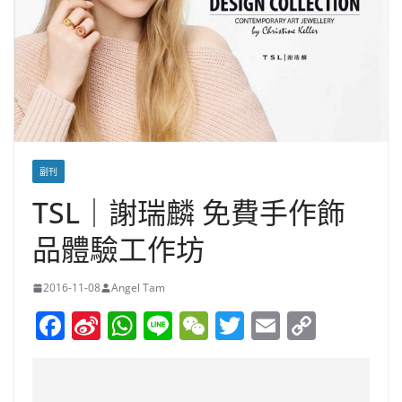
副刊
TSL｜謝瑞麟 免費手作飾
品體驗工作坊
2016-11-08
Angel Tam
F
Si
W
Li
W
T
E
C
a
n
h
n
e
w
m
o
c
a
at
e
C
itt
ai
p