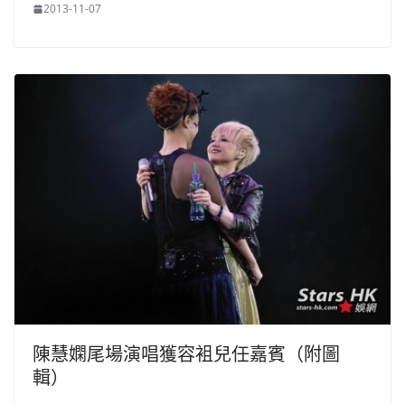
2013-11-07
陳慧嫻尾場演唱獲容袓兒任嘉賓（附圖
輯）