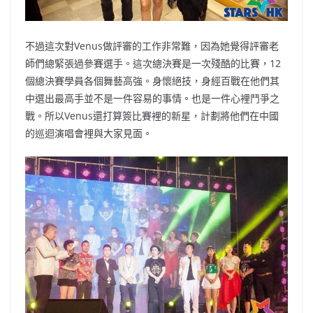
不過這次對Venus做評審的工作非常難，因為她覺得評審老
師們總緊張過參賽選手。這次總決賽是一次殘酷的比賽，12
個總決賽學員各個舞藝高強。身懷絕技，身經百戰在他們其
中選出最高手並不是一件容易的事情。也是一件心裡鬥爭之
戰。所以Venus還打算簽比賽裡的新星，計劃將他們在中國
的巡迴演唱會裡與大家見面。