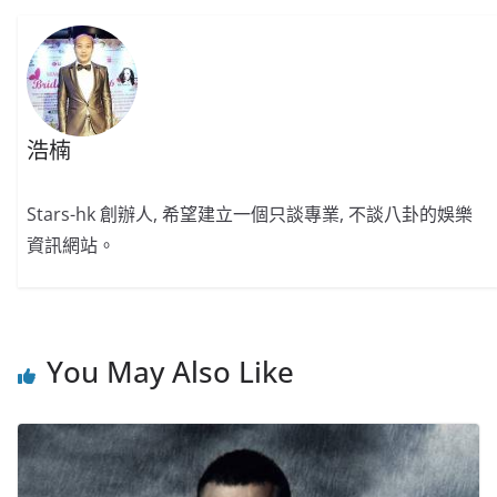
o
o
p
k
k
浩楠
Stars-hk 創辦人, 希望建立一個只談專業, 不談八卦的娛樂
資訊網站。
You May Also Like