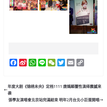
F
Si
W
Li
W
T
E
C
a
n
h
n
e
w
m
o
c
a
at
e
C
itt
ai
p
e
W
s
h
er
l
y
年度大剧《锦绣未央》定档1111 唐嫣颠覆性演绎震撼来
b
ei
A
at
Li
袭
o
b
p
n
張學友演唱會北京站完滿結束 明年2月台北小巨蛋開唱