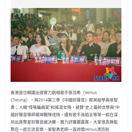
c
a
at
e
C
itt
ai
p
e
W
s
h
er
l
y
b
ei
A
at
Li
o
b
p
n
o
o
p
k
k
香港首位韓國出道實力跳唱歌手張羽希（Venus
Cheung），與2014第三季《中國好聲音》那英組學員張智
勇；人稱“怪嗓編曲家”和搖滾女嗓，被贊“史上最帥女學員”中
國好聲音導師楊坤戰隊戎琦，還有歌手孫陌言等等一起在深
圳出席聚星好聲音總決賽、實力評審團嘉賓。大家很高興能
聚在一起交流音樂。張智勇老師一直誇獎Venus漂亮和