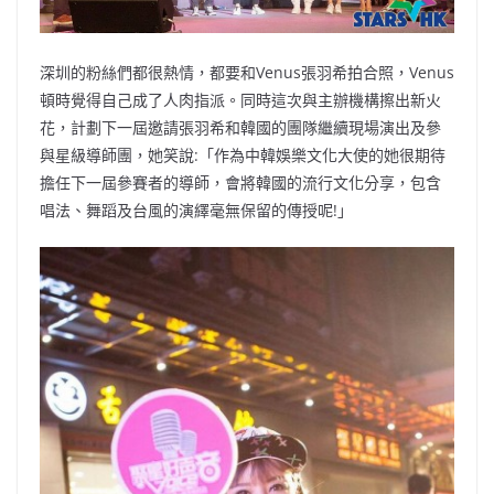
深圳的粉絲們都很熱情，都要和Venus張羽希拍合照，Venus
頓時覺得自己成了人肉指派。同時這次與主辦機構擦出新火
花，計劃下一屆邀請張羽希和韓國的團隊繼續現場演出及參
與星級導師團，她笑說:「作為中韓娛樂文化大使的她很期待
擔任下一屆參賽者的導師，會將韓國的流行文化分享，包含
唱法、舞蹈及台風的演繹毫無保留的傳授呢!」