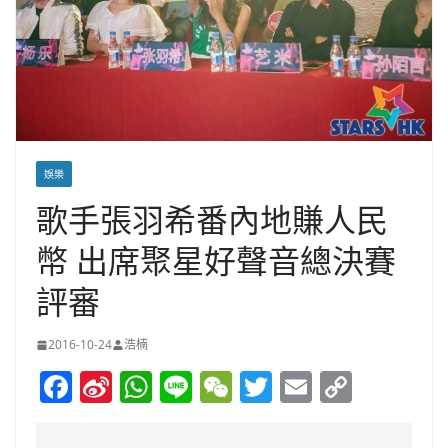
娛樂
歌手張羽希番內地賺人民
幣 出席聚星好聲音總決賽
評審
2016-10-24
浩楠
F
Si
W
Li
W
T
E
C
a
n
h
n
e
w
m
o