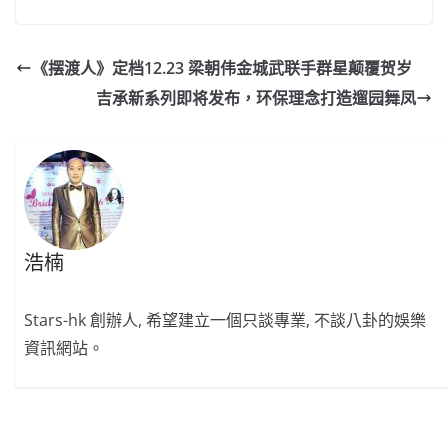
c
a
at
e
C
itt
ai
p
e
W
s
h
er
l
y
《摆渡人》定档12.23 梁朝伟金城武联手群星颠覆贺岁
b
ei
A
at
Li
吉承新系列即将发布，环保理念打造遛园舞凤
o
b
p
n
o
o
p
k
k
浩楠
Stars-hk 創辦人, 希望建立一個只談專業, 不談八卦的娛樂
資訊網站。