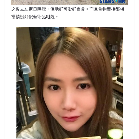
之後去左奈良睇鹿，佢地好可愛好胃食。而且食物賣相都相
當精緻好似藝術品咁靚。