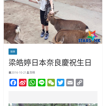
娛樂
梁皓婷日本奈良慶祝生日
2016-10-21
浩楠
F
Si
W
Li
W
T
E
C
a
n
h
n
e
w
m
o
c
a
at
e
C
itt
ai
p
e
W
s
h
er
l
y