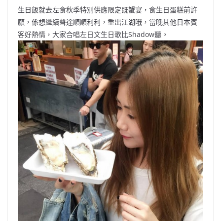
生日飯就去左食秋季特別供應限定既蟹宴，食生日蛋糕前許
願，係想繼續聲途順順利利，重出江湖哦，當晚其他日本賓
客好熱情，大家合唱左日文生日歌比Shadow聽。