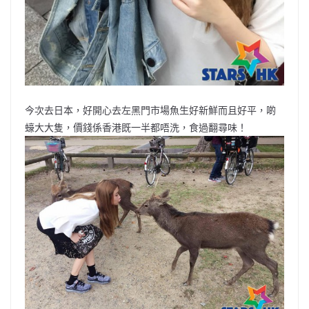
今次去日本，好開心去左黑門市場魚生好新鮮而且好平，啲
蠔大大隻，價錢係香港既一半都唔洗，食過翻尋味！