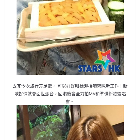
去完今次旅行差足電， 可以好好咁樣迎接嚟緊嘅新工作！新
歌好快就會面世派台，回港後會全力拍MV和準備新歌簽唱
會。