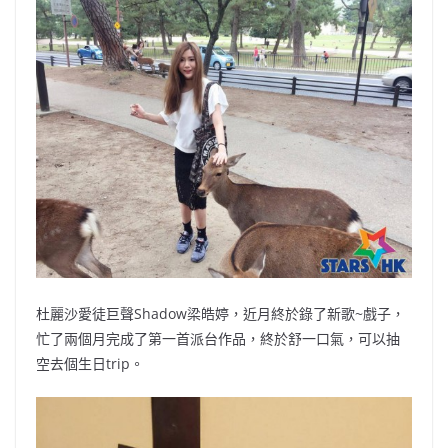
b
ei
A
at
Li
o
b
p
n
o
o
p
k
k
杜麗沙愛徒巨聲Shadow梁皓婷，近月終於錄了新歌~戲子，
忙了兩個月完成了第一首派台作品，終於舒一口氣，可以抽
空去個生日trip。