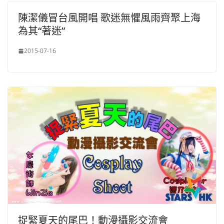
陳潔儀冒台風開唱 歌迷無懼風雨齊聚上海
為其“著迷”
2015-07-16
捉緊夏天的尾巴！動漫攝影交流會