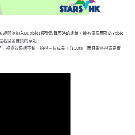
開始加入Bubbles接受歌舞表演的訓練。擁有偶像面孔的Yobie
提名過金像獎的家姐！
佈了，視覺效果很不錯，拍得三位成員十分Cute，而且歌聲得意是賣