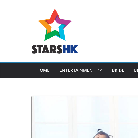
Skip
to
content
HOME
ENTERTAINMENT
BRIDE
B