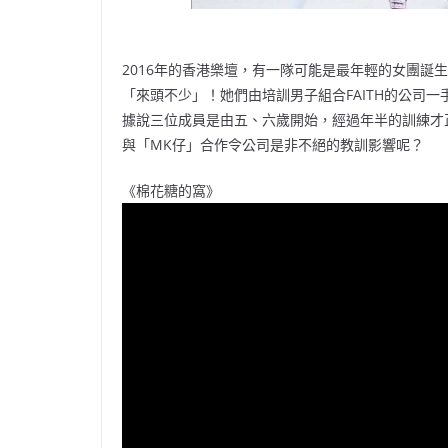
2016年的香港樂壇，有一隊可能是最年輕的女團誕生了
「來頭不少」！她們由培訓男子組合FAITH的公司
據說三位成員是由五、六歲開始，經過年半的訓練才
與「MK仔」合作令公司是非不絕的教訓影響呢？
《棉花糖的窩》