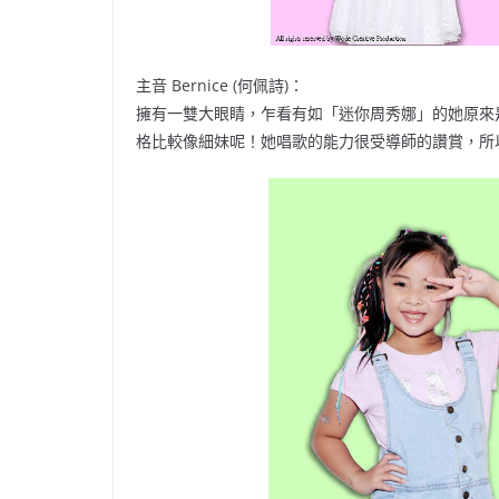
主音 Bernice (何佩詩)：
擁有一雙大眼睛，乍看有如「迷你周秀娜」的她原來是De
格比較像細妹呢！她唱歌的能力很受導師的讚賞，所