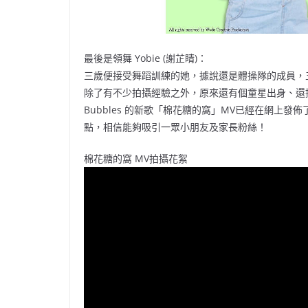
最後是領舞 Yobie (謝芷睛)：
三歲便接受舞蹈訓練的她，據說還是體操隊的成員，五歲
除了有不少拍攝經驗之外，原來還有個童星出身、還
Bubbles 的新歌「棉花糖的窩」MV已經在網上發
點，相信能夠吸引一眾小朋友及家長粉絲！
棉花糖的窩 MV拍攝花絮