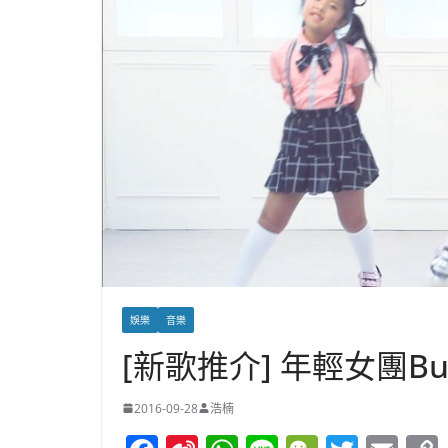
娛樂
音樂
[新歌推介] 年輕女團B
2016-09-28
浩楠