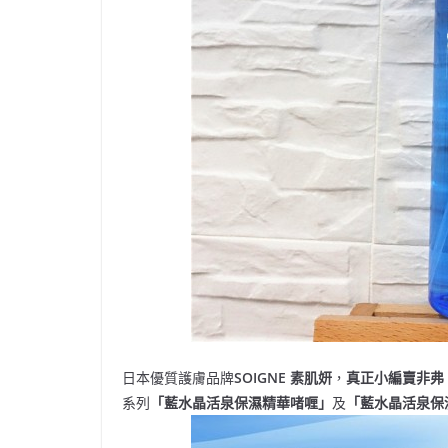
日本優質護膚品牌
SOIGNE
素肌妍
，
真正小編賣非弗
系列
「藍水晶活泉保濕精華啫喱」
及
「藍水晶活泉保