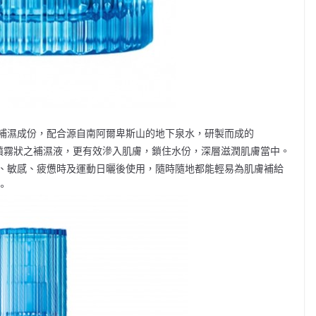
補濕成份，配合源自南阿爾卑斯山的地下泉水，研製而成的
子，噴霧狀之補濕液，更有效滲入肌膚，鎖住水份，深層滋潤肌膚當中。
、敏感、疲憊時及運動日曬後使用，隨時隨地都能輕易為肌膚補給
。