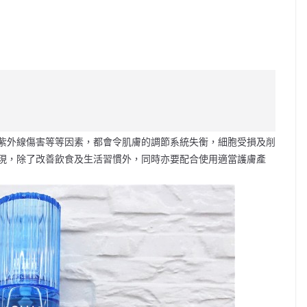
C
o
p
y
Li
紫外線傷害等等因素，都會令肌膚的調節系統失衡，細胞受損及削
n
現，除了改善飲食及生活習慣外，同時亦要配合使用適當護膚產
k