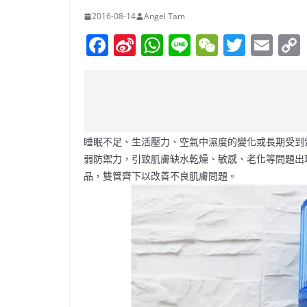
2016-08-14
Angel Tam
F
Si
W
Li
W
T
E
a
n
h
n
e
w
m
c
a
at
e
C
itt
ai
e
W
s
h
er
l
b
ei
A
at
睡眠不足、生活壓力、空氣中濕度的變化或長期受到
o
b
p
弱防禦力，引致肌膚缺水乾燥、敏感、老化等問題出
o
o
p
品，雙管齊下以改善不良肌膚問題。
k